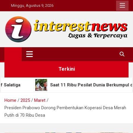
Skip
Minggu, Agustus 9, 2026
to
content
Interestnews.or.id
Terkini
Saat 11 Ribu Pesilat Dunia Berkumpul di Semarang, Gube
Home
2025
Maret
Presiden Prabowo Dorong Pembentukan Koperasi Desa Merah
Putih di 70 Ribu Desa