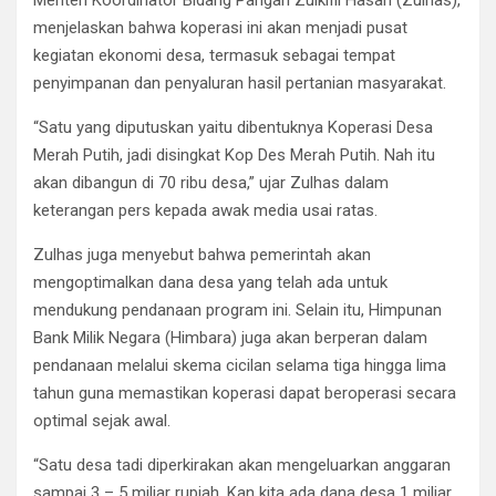
Menteri Koordinator Bidang Pangan Zulkifli Hasan (Zulhas),
menjelaskan bahwa koperasi ini akan menjadi pusat
kegiatan ekonomi desa, termasuk sebagai tempat
penyimpanan dan penyaluran hasil pertanian masyarakat.
“Satu yang diputuskan yaitu dibentuknya Koperasi Desa
Merah Putih, jadi disingkat Kop Des Merah Putih. Nah itu
akan dibangun di 70 ribu desa,” ujar Zulhas dalam
keterangan pers kepada awak media usai ratas.
Zulhas juga menyebut bahwa pemerintah akan
mengoptimalkan dana desa yang telah ada untuk
mendukung pendanaan program ini. Selain itu, Himpunan
Bank Milik Negara (Himbara) juga akan berperan dalam
pendanaan melalui skema cicilan selama tiga hingga lima
tahun guna memastikan koperasi dapat beroperasi secara
optimal sejak awal.
“Satu desa tadi diperkirakan akan mengeluarkan anggaran
sampai 3 – 5 miliar rupiah. Kan kita ada dana desa 1 miliar