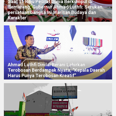
Saat 11 Ribu Pesilat Dunia Berkumpul di
Semarang, Gubernur Ahmad Luthfi: Serukan
persatuan bangsa Ini Warisan Budaya dan
Karakter
Ahmad Luthfi Dinilai Berani Lahirkan
Terobosan Berdampak Nyata, “Kepala Daerah
Harus Punya Terobosan Kreatif”