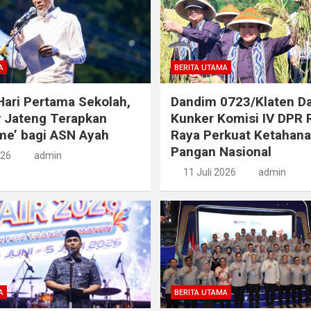
A
BERITA UTAMA
ari Pertama Sekolah,
Dandim 0723/Klaten D
 Jateng Terapkan
Kunker Komisi IV DPR 
ime’ bagi ASN Ayah
Raya Perkuat Ketahan
Pangan Nasional
026
admin
11 Juli 2026
admin
A
BERITA UTAMA