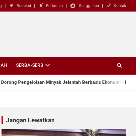
g
Redaksi
Pedoman
Sanggahan
Kontak
RAH
SERBA-SERBI
olaan Minyak Jelantah Berbasis Ekonomi Sirkular
Jangan Lewatkan