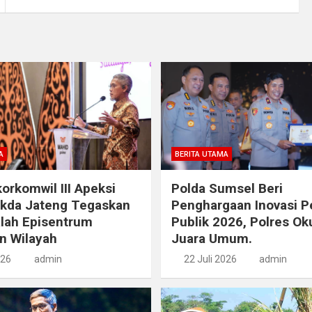
A
BERITA UTAMA
orkomwil III Apeksi
Polda Sumsel Beri
ekda Jateng Tegaskan
Penghargaan Inovasi P
lah Episentrum
Publik 2026, Polres Ok
n Wilayah
Juara Umum.
026
admin
22 Juli 2026
admin