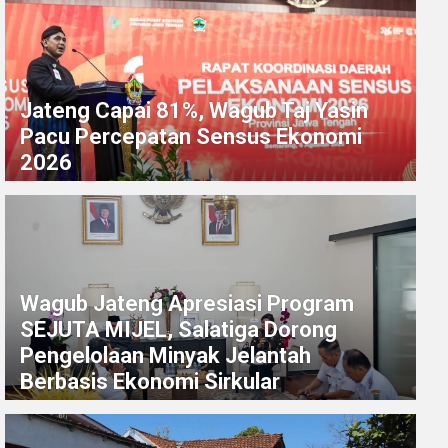
Jateng Capai 81%, Wagub Taj Yasin
Pacu Percepatan Sensus Ekonomi
2026
Wagub Jateng Apresiasi Program
SEJUTA MIJEL, Salatiga Dorong
Pengelolaan Minyak Jelantah
Berbasis Ekonomi Sirkular