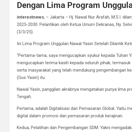
Dengan Lima Program Unggul
interestnews
, – Jakarta – Hj. Nawal Nur Arafah, M.S.I. d
2025-2030. P
elantikan oleh Ketua Umum Dekranas, Ny. Selvi
(3/3/25).
Ini Lima Program Unggulan Nawal Yasin Setelah Dilantik K
“Pertama-tama, saya mengucapkan syukur kepada Tuhan Yan
mengucapkan terima kasih kepada seluruh pihak, termasuk 
serta masyarakat yang telah mendukung pengembangan kera
(Gus Yasin) itu.
Nawal Yasin, panggilan akrabnya mengatakan punya lima pr
Tengah.
Pertama, adalah Digitalisasi dan Pemasaran Global. Yaitu
digital dalam promosi dan pemasaran produk kerajinan.
Kedua, Pelatihan dan Pengembangan SDM. Yakni mengadakan