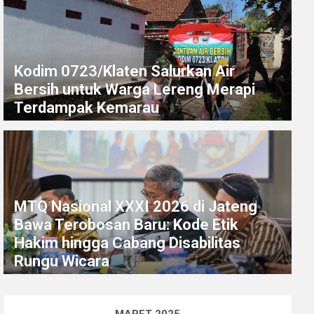
Kodim 0723/Klaten Salurkan Air
Bersih untuk Warga Lereng Merapi
Terdampak Kemarau
MTQ Nasional XXXI 2026 di Jateng
Bawa Terobosan Baru: Kode Etik
Hakim hingga Cabang Disabilitas
Rungu Wicara