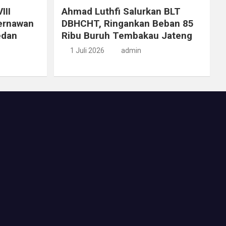
III
Ahmad Luthfi Salurkan BLT
ernawan
DBHCHT, Ringankan Beban 85
edan
Ribu Buruh Tembakau Jateng
1 Juli 2026
admin