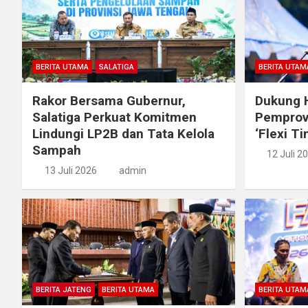
BERITA UTAMA
SALATIGA
BERITA UTAM
Rakor Bersama Gubernur,
Dukung H
Salatiga Perkuat Komitmen
Pemprov
Lindungi LP2B dan Tata Kelola
‘Flexi T
Sampah
12 Juli 2
13 Juli 2026
admin
BERITA JATENG
BERITA UTAMA
BERITA UTAM