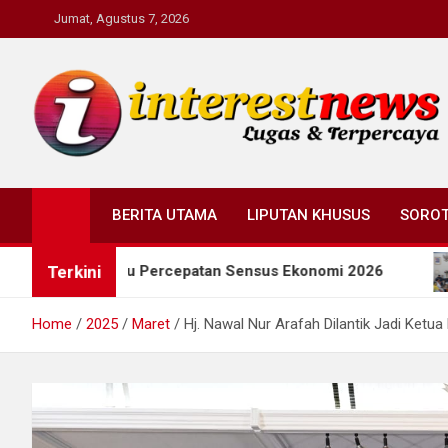
Skip
Jumat, Agustus 7, 2026
to
content
Interestnews.or.id
BERITA UTAMA
LIPUTAN KHUSUS
SORO
Terkini
 Pacu Percepatan Sensus Ekonomi 2026
Wagub Jat
Home
2025
Maret
Hj. Nawal Nur Arafah Dilantik Jadi Ket