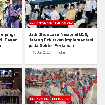
BERITA NASIONAL
BERITA UTAMA
ampingi
Jadi Showcase Nasional B50,
RI, Panen
Jateng Fokuskan Implementasi
an
pada Sektor Pertanian
10 Juli 2026
admin
BERITA JATENG
BERITA UTAMA