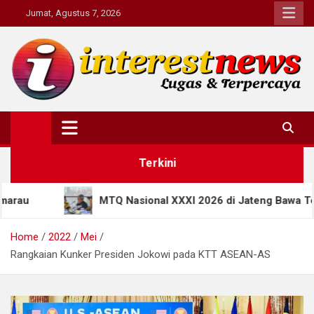
Skip
Jumat, Agustus 7, 2026
to
content
Interestnews.or.id
Terkini
onal XXXI 2026 di Jateng Bawa Terobosan Baru: Kode Etik Haki
Home
2022
Mei
Rangkaian Kunker Presiden Jokowi pada KTT ASEAN-AS