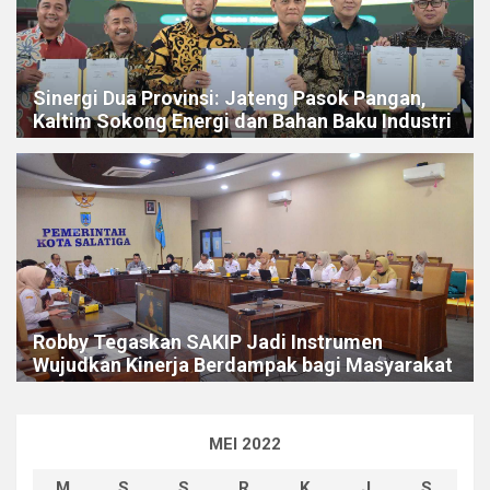
Sinergi Dua Provinsi: Jateng Pasok Pangan,
Kaltim Sokong Energi dan Bahan Baku Industri
Robby Tegaskan SAKIP Jadi Instrumen
Wujudkan Kinerja Berdampak bagi Masyarakat
MEI 2022
M
S
S
R
K
J
S