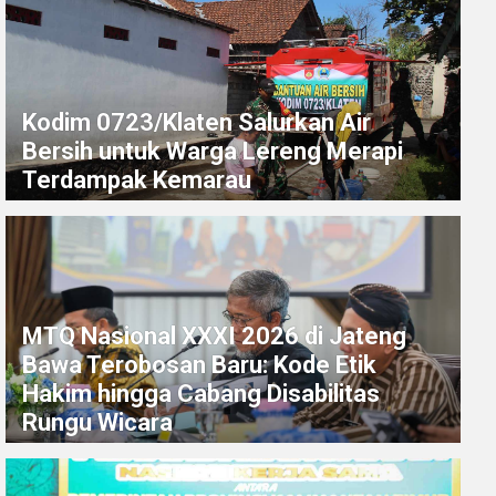
Kodim 0723/Klaten Salurkan Air
Bersih untuk Warga Lereng Merapi
Terdampak Kemarau
MTQ Nasional XXXI 2026 di Jateng
Bawa Terobosan Baru: Kode Etik
Hakim hingga Cabang Disabilitas
Rungu Wicara