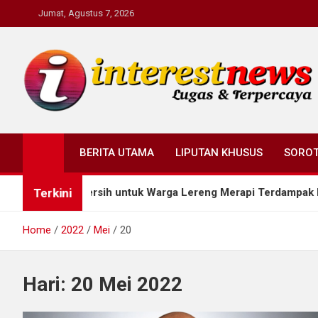
Skip
Jumat, Agustus 7, 2026
to
content
Interestnews.or.id
BERITA UTAMA
LIPUTAN KHUSUS
SORO
Terkini
kan Air Bersih untuk Warga Lereng Merapi Terdampak Kemarau
Home
2022
Mei
20
Hari:
20 Mei 2022