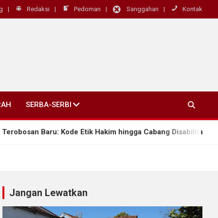
g
Redaksi
Pedoman
Sanggahan
Kontak
RAH
SERBA-SERBI
n Baru: Kode Etik Hakim hingga Cabang Disabilitas Rungu Wic
Jangan Lewatkan