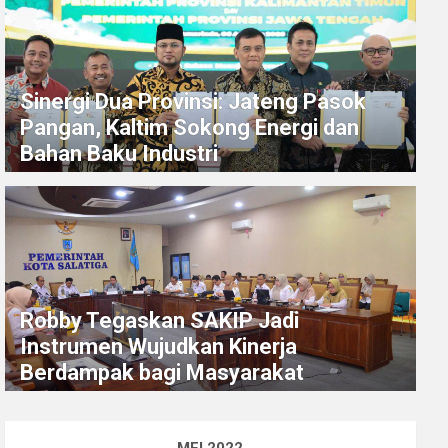
Sinergi Dua Provinsi: Jateng Pasok
Pangan, Kaltim Sokong Energi dan
Bahan Baku Industri
Robby Tegaskan SAKIP Jadi
Instrumen Wujudkan Kinerja
Berdampak bagi Masyarakat