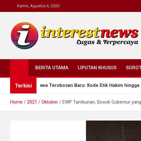
Skip
Kamis, Agustus 6, 2026
to
content
Interestnews.or.id
BERITA UTAMA
LIPUTAN KHUSUS
SORO
Terkini
ng Bawa Terobosan Baru: Kode Etik Hakim hingga Cabang Disab
Home
2021
Oktober
EWP Tambunan, Sosok Gubernur yang