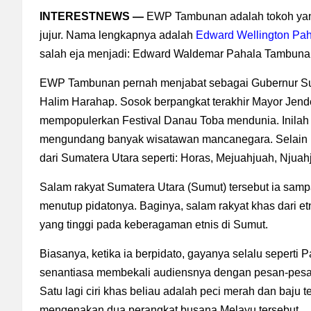
INTERESTNEWS —
EWP Tambunan adalah tokoh yang l
jujur. Nama lengkapnya adalah
Edward Wellington Pa
salah eja menjadi:
Edward Waldemar Pahala Tambuna
EWP Tambunan pernah menjabat sebagai Gubernur Su
Halim Harahap. Sosok berpangkat terakhir Mayor Jende
mempopulerkan Festival Danau Toba mendunia. Inilah 
mengundang banyak wisatawan mancanegara. Selain 
dari Sumatera Utara seperti: Horas, Mejuahjuah, Njuah
Salam rakyat Sumatera Utara (Sumut) tersebut ia samp
menutup pidatonya. Baginya, salam rakyat khas dari e
yang tinggi pada keberagaman etnis di Sumut.
Biasanya, ketika ia berpidato, gayanya selalu seperti
senantiasa membekali audiensnya dengan pesan-pesan 
Satu lagi ciri khas beliau adalah peci merah dan baju
mengenakan dua perangkat busana Melayu tersebut.