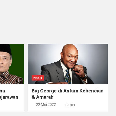
PROFIL
ama
Big George di Antara Kebencian
ejarawan
& Amarah
22 Mei 2022
admin