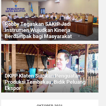
Robby Tegaskan SAKIP Jadi
Instrumen Wujudkan Kinerja
Berdampak bagi Masyarakat
DKPP Klaten Siapkan Penguatan
Produksi Tembakau, Bidik Peluang
Ekspor