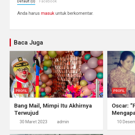
Default (0)
Facebook
Anda harus
masuk
untuk berkomentar.
Baca Juga
PROFIL
PROFIL
Bang Mail, Mimpi Itu Akhirnya
Oscar: “
Terwujud
Mengapa 
30 Maret 2023
admin
10 Desem