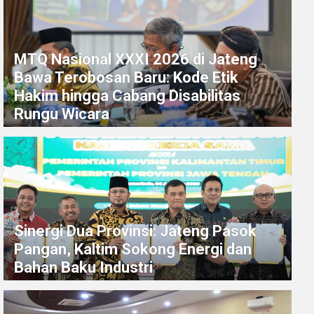
MTQ Nasional XXXI 2026 di Jateng
Bawa Terobosan Baru: Kode Etik
Hakim hingga Cabang Disabilitas
Rungu Wicara
Sinergi Dua Provinsi: Jateng Pasok
Pangan, Kaltim Sokong Energi dan
Bahan Baku Industri