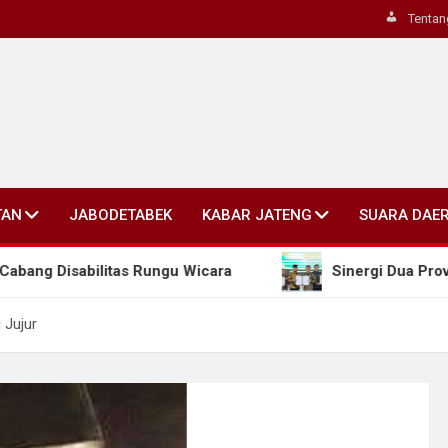
Tentan
TAN
JABODETABEK
KABAR JATENG
SUARA DAE
ilitas Rungu Wicara
Sinergi Dua Provinsi: Jateng
 Jujur