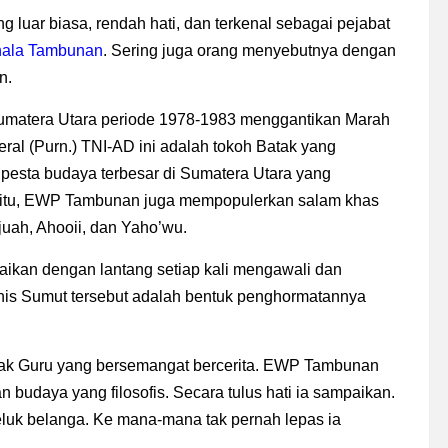
uar biasa, rendah hati, dan terkenal sebagai pejabat
hala Tambunan
. Sering juga orang menyebutnya dengan
n.
matera Utara periode 1978-1983 menggantikan Marah
ral (Purn.) TNI-AD ini adalah tokoh Batak yang
pesta budaya terbesar di Sumatera Utara yang
itu, EWP Tambunan juga mempopulerkan salam khas
juah, Ahooii, dan Yaho’wu.
aikan dengan lantang setiap kali mengawali dan
tnis Sumut tersebut adalah bentuk penghormatannya
 Pak Guru yang bersemangat bercerita.
EWP Tambunan
budaya yang filosofis. Secara t
ulus hati ia sampaikan.
 teluk belanga. Ke mana-mana tak pernah lepas ia