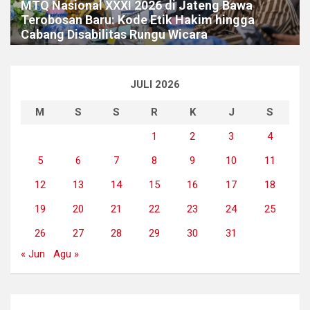
MTQ Nasional XXXI 2026 di Jateng Bawa
Terobosan Baru: Kode Etik Hakim hingga
Cabang Disabilitas Rungu Wicara
JULI 2026
M
S
S
R
K
J
S
1
2
3
4
5
6
7
8
9
10
11
12
13
14
15
16
17
18
19
20
21
22
23
24
25
26
27
28
29
30
31
« Jun
Agu »