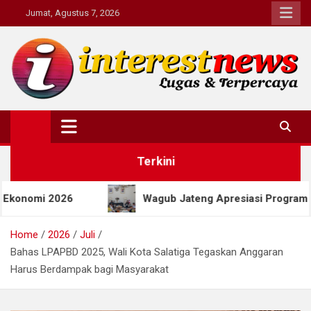
Skip
Jumat, Agustus 7, 2026
to
content
Interestnews.or.id
Terkini
26
Wagub Jateng Apresiasi Program SEJUTA MIJEL
Home
2026
Juli
Bahas LPAPBD 2025, Wali Kota Salatiga Tegaskan Anggaran
Harus Berdampak bagi Masyarakat