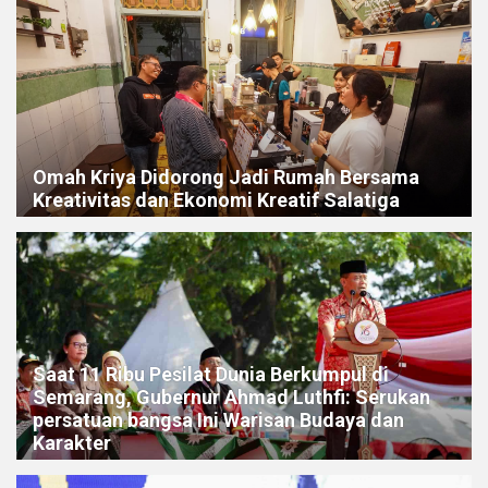
Omah Kriya Didorong Jadi Rumah Bersama
Kreativitas dan Ekonomi Kreatif Salatiga
Saat 11 Ribu Pesilat Dunia Berkumpul di
Semarang, Gubernur Ahmad Luthfi: Serukan
persatuan bangsa Ini Warisan Budaya dan
Karakter