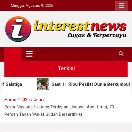
Skip
Minggu, Agustus 9, 2026
to
content
Interestnews.or.id
Terkini
Saat 11 Ribu Pesilat Dunia Berkumpul di Semarang, Gube
Home
2026
Juni
Rekor Nasional! Jateng Terdepan Lindungi Aset Umat, 73
Persen Tanah Wakaf Sudah Bersertifikat