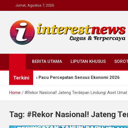
Skip
Jumat, Agustus 7, 2026
to
content
Interestnews.or.id
BERITA UTAMA
LIPUTAN KHUSUS
SORO
Terkini
 Taj Yasin Pacu Percepatan Sensus Ekonomi 2026
Home
#Rekor Nasional! Jateng Terdepan Lindungi Aset Umat
Tag:
#Rekor Nasional! Jateng Te