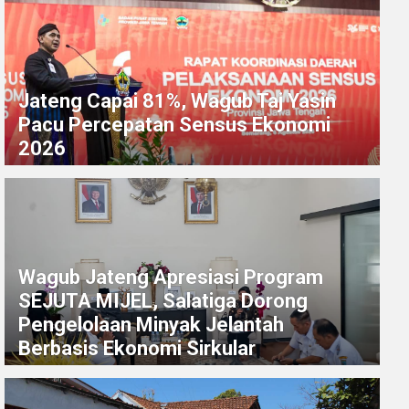
Jateng Capai 81%, Wagub Taj Yasin
Pacu Percepatan Sensus Ekonomi
2026
Wagub Jateng Apresiasi Program
SEJUTA MIJEL, Salatiga Dorong
Pengelolaan Minyak Jelantah
Berbasis Ekonomi Sirkular