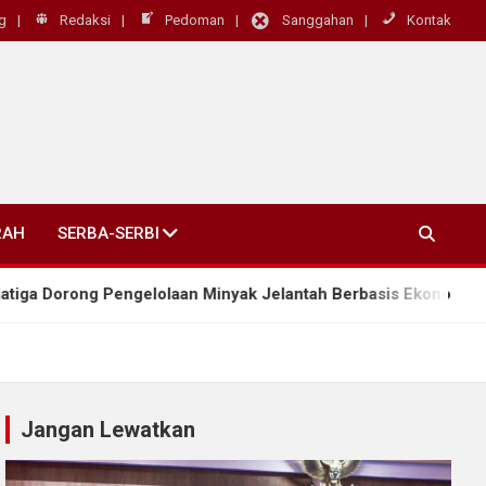
g
Redaksi
Pedoman
Sanggahan
Kontak
RAH
SERBA-SERBI
ong Pengelolaan Minyak Jelantah Berbasis Ekonomi Sirkular
Jangan Lewatkan