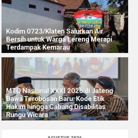
Kodim 0723/Klaten Salurkan Air
Bersih untuk Warga Lereng Merapi
Terdampak Kemarau
MTQ Nasional XXXI 2026 di Jateng
Bawa Terobosan Baru: Kode Etik
Hakim hingga Cabang Disabilitas
Rungu Wicara