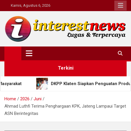
Skip
Kamis, Agustus 6, 2026
to
content
Interestnews.or.id
Terkini
DKPP Klaten Siapkan Penguatan Produksi Tembakau, Bidi
Home
2026
Juni
Ahmad Luthfi Terima Penghargaan KPK, Jateng Lampaui Target
ASN Berintegritas