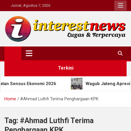
Skip
Jumat, Agustus 7, 2026
to
content
Interestnews.or.id
Terkini
Sensus Ekonomi 2026
Wagub Jateng Apresiasi Pro
Home
#Ahmad Luthfi Terima Penghargaan KPK
Tag:
#Ahmad Luthfi Terima
Penghargaan KPK