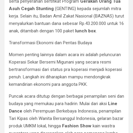
serta penyerahan sertifikat Program
Gerakan Orang Tua
Asuh Cegah Stunting
(GENTING) kepada sejumlah mitra
kerja. Selain itu, Badan Amil Zakat Nasional (BAZNAS) turut
menyalurkan bantuan dana sebesar Rp.43.200.000 untuk 16
anak, ditambah dengan 100 paket
lunch box
.
Transformasi Ekonomi dan Pentas Budaya
Momen penting lainnya dalam acara ini adalah peluncuran
Koperasi Sekar Bersemi Migunani yang secara resmi
bertransformasi dari status pra koperasi menjadi koperasi
penuh. Langkah ini diharapkan mampu mendongkrak
kemandirian ekonomi para anggota PKK.
Puncak acara ditutup dengan berbagai penampilan seni dan
budaya yang memukau para hadirin. Mulai dari aksi
Line
Dance
oleh Perempuan Berkebaya Indonesia, penampilan
Tari Kipas oleh Wanita Bersanggul Indonesia, gelaran bazar
produk UMKM lokal, hingga
Fashion Show
kain wastra