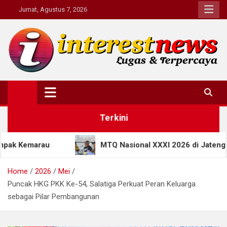
Skip
Jumat, Agustus 7, 2026
to
content
Interestnews.or.id
Terkini
MTQ Nasional XXXI 2026 di Jateng Bawa Terobosan B
Home
2026
Mei
Puncak HKG PKK Ke-54, Salatiga Perkuat Peran Keluarga
sebagai Pilar Pembangunan