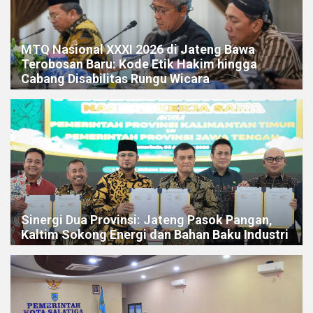
MTQ Nasional XXXI 2026 di Jateng Bawa
Terobosan Baru: Kode Etik Hakim hingga
Cabang Disabilitas Rungu Wicara
Sinergi Dua Provinsi: Jateng Pasok Pangan,
Kaltim Sokong Energi dan Bahan Baku Industri