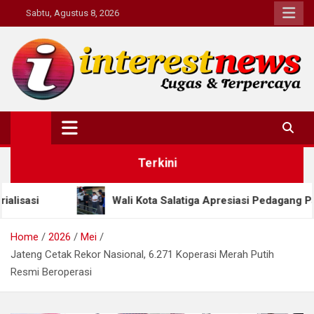
Skip
Sabtu, Agustus 8, 2026
to
content
Interestnews.or.id
Terkini
Wali Kota Salatiga Apresiasi Pedagang Pasar Raya 1 yang Akt
Home
2026
Mei
Jateng Cetak Rekor Nasional, 6.271 Koperasi Merah Putih
Resmi Beroperasi