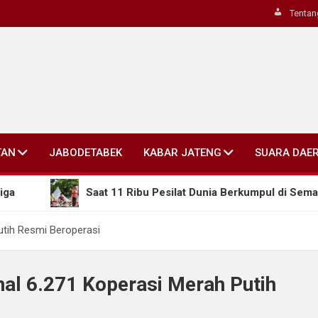
Tentan
TAN
JABODETABEK
KABAR JATENG
SUARA DAE
Saat 11 Ribu Pesilat Dunia Berkumpul di Semarang, G
utih Resmi Beroperasi
al 6.271 Koperasi Merah Putih