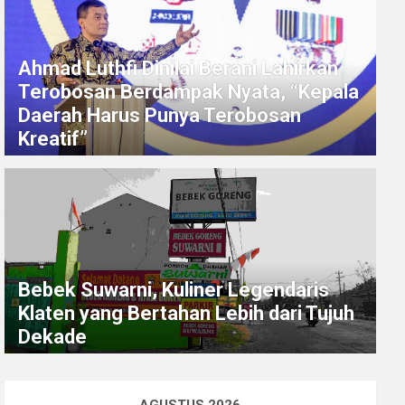
Ahmad Luthfi Dinilai Berani Lahirkan
Terobosan Berdampak Nyata, “Kepala
Daerah Harus Punya Terobosan
Kreatif”
Bebek Suwarni, Kuliner Legendaris
Klaten yang Bertahan Lebih dari Tujuh
Dekade