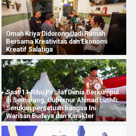
Omah Kriya Didorong Jadi Rumah
Bersama Kreativitas dan Ekonomi
Kreatif Salatiga
Saat 11 Ribu Pesilat Dunia Berkumpul
di Semarang, Gubernur Ahmad Luthfi:
Serukan persatuan bangsa Ini
Warisan Budaya dan Karakter