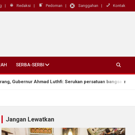
g
Redaksi
Pedoman
Sanggahan
Kontak
RAH
SERBA-SERBI
ubernur Ahmad Luthfi: Serukan persatuan bangsa Ini Warisan B
Jangan Lewatkan