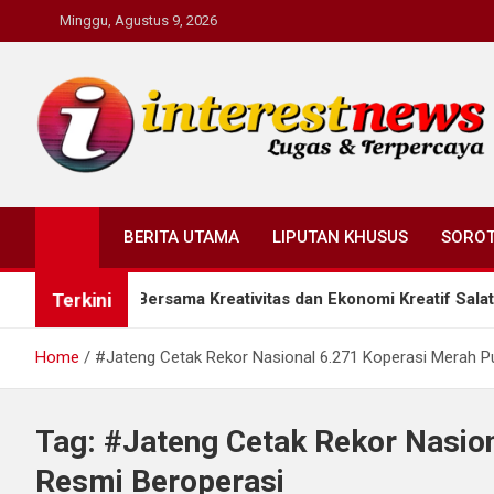
Skip
Minggu, Agustus 9, 2026
to
content
Interestnews.or.id
BERITA UTAMA
LIPUTAN KHUSUS
SORO
Terkini
i Rumah Bersama Kreativitas dan Ekonomi Kreatif Salatiga
Home
#Jateng Cetak Rekor Nasional 6.271 Koperasi Merah P
Tag:
#Jateng Cetak Rekor Nasion
Resmi Beroperasi