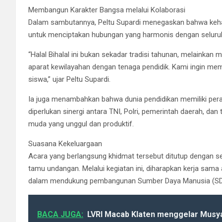
Membangun Karakter Bangsa melalui Kolaborasi
Dalam sambutannya, Peltu Supardi menegaskan bahwa keh
untuk menciptakan hubungan yang harmonis dengan seluru
“Halal Bihalal ini bukan sekadar tradisi tahunan, melaink
aparat kewilayahan dengan tenaga pendidik. Kami ingin mem
siswa,” ujar Peltu Supardi.
Ia juga menambahkan bahwa dunia pendidikan memiliki peran
diperlukan sinergi antara TNI, Polri, pemerintah daerah, d
muda yang unggul dan produktif.
Suasana Kekeluargaan
Acara yang berlangsung khidmat tersebut ditutup dengan s
tamu undangan. Melalui kegiatan ini, diharapkan kerja sama
dalam mendukung pembangunan Sumber Daya Manusia (SDM)
BACA JUGA:
LVRI Macab Klaten menggelar Mus