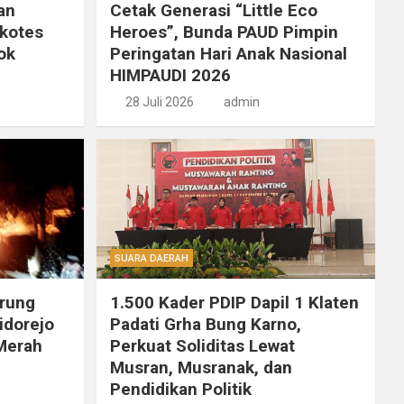
an
Cetak Generasi “Little Eco
ikotes
Heroes”, Bunda PAUD Pimpin
ok
Peringatan Hari Anak Nasional
HIMPAUDI 2026
28 Juli 2026
admin
SUARA DAERAH
rung
1.500 Kader PDIP Dapil 1 Klaten
idorejo
Padati Grha Bung Karno,
 Merah
Perkuat Soliditas Lewat
Musran, Musranak, dan
Pendidikan Politik