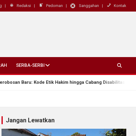
g
Redaksi
Pedoman
Sanggahan
Kontak
RAH
SERBA-SERBI
ru: Kode Etik Hakim hingga Cabang Disabilitas Rungu Wicara
Jangan Lewatkan