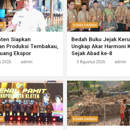
AH
SUARA DAERAH
ten Siapkan
Bedah Buku Jejak Ker
an Produksi Tembakau,
Ungkap Akar Harmoni K
luang Ekspor
Sejak Abad ke-8
s 2026
admin
5 Agustus 2026
admin
AH
SUARA DAERAH