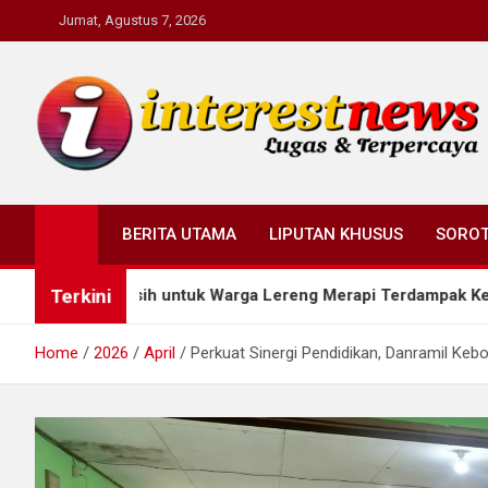
Skip
Jumat, Agustus 7, 2026
to
content
Interestnews.or.id
BERITA UTAMA
LIPUTAN KHUSUS
SORO
Terkini
Air Bersih untuk Warga Lereng Merapi Terdampak Kemarau
Home
2026
April
Perkuat Sinergi Pendidikan, Danramil Kebo