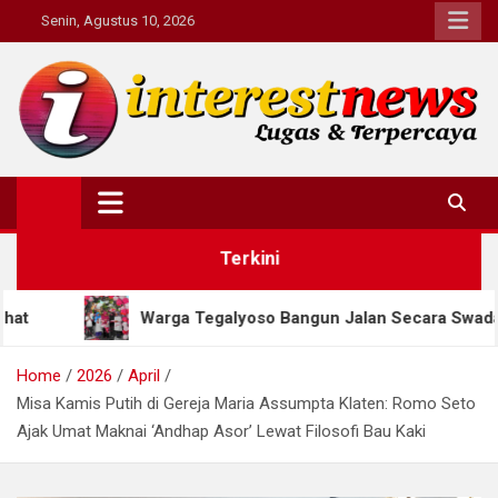
Skip
Senin, Agustus 10, 2026
to
content
Interestnews.or.id
Terkini
arga Tegalyoso Bangun Jalan Secara Swadaya, Habiskan Rp63,
Home
2026
April
Misa Kamis Putih di Gereja Maria Assumpta Klaten: Romo Seto
Ajak Umat Maknai ‘Andhap Asor’ Lewat Filosofi Bau Kaki