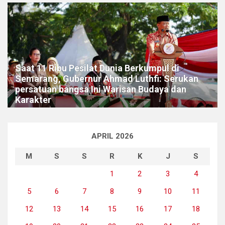
Saat 11 Ribu Pesilat Dunia Berkumpul di
Semarang, Gubernur Ahmad Luthfi: Serukan
persatuan bangsa Ini Warisan Budaya dan
Karakter
APRIL 2026
M
S
S
R
K
J
S
1
2
3
4
5
6
7
8
9
10
11
12
13
14
15
16
17
18