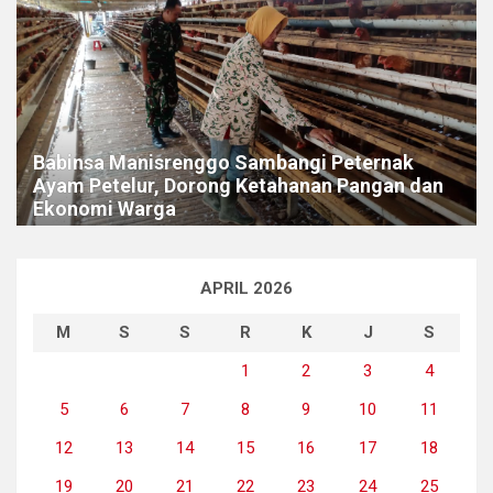
Babinsa Manisrenggo Sambangi Peternak
Ayam Petelur, Dorong Ketahanan Pangan dan
Ekonomi Warga
APRIL 2026
M
S
S
R
K
J
S
1
2
3
4
5
6
7
8
9
10
11
12
13
14
15
16
17
18
19
20
21
22
23
24
25