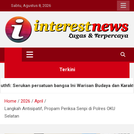
Skip
Sabtu, Agustus 8, 2026
to
content
Interestnews.or.id
Terkini
rsatuan bangsa Ini Warisan Budaya dan Karakter
A
Home
2026
April
Langkah Antisipatif, Propam Periksa Senpi di Polres OKU
Selatan