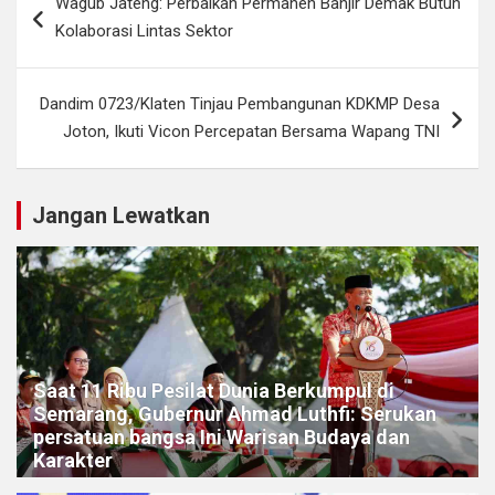
Wagub Jateng: Perbaikan Permanen Banjir Demak Butuh
pos
Kolaborasi Lintas Sektor
Dandim 0723/Klaten Tinjau Pembangunan KDKMP Desa
Joton, Ikuti Vicon Percepatan Bersama Wapang TNI
Jangan Lewatkan
Saat 11 Ribu Pesilat Dunia Berkumpul di
Semarang, Gubernur Ahmad Luthfi: Serukan
persatuan bangsa Ini Warisan Budaya dan
Karakter