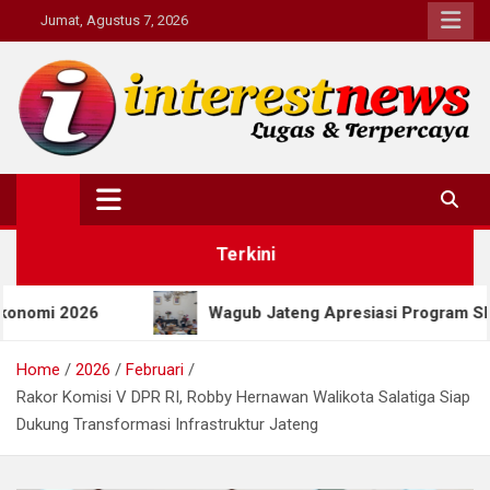
Skip
Jumat, Agustus 7, 2026
to
content
Interestnews.or.id
Terkini
Wagub Jateng Apresiasi Program SEJUTA MIJEL, Salat
Home
2026
Februari
Rakor Komisi V DPR RI, Robby Hernawan Walikota Salatiga Siap
Dukung Transformasi Infrastruktur Jateng