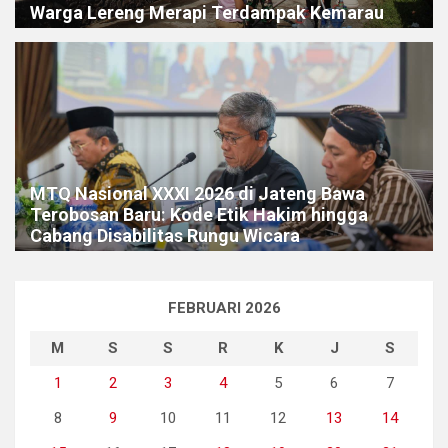
Warga Lereng Merapi Terdampak Kemarau
MTQ Nasional XXXI 2026 di Jateng Bawa
Terobosan Baru: Kode Etik Hakim hingga
Cabang Disabilitas Rungu Wicara
FEBRUARI 2026
M
S
S
R
K
J
S
1
2
3
4
5
6
7
8
9
10
11
12
13
14