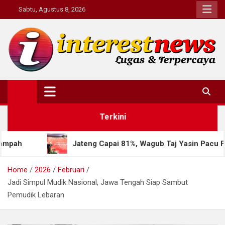
Skip
Sabtu, Agustus 8, 2026
to
content
Interestnews.or.id
Terkini
Jateng Capai 81%, Wagub Taj Yasin Pacu Percepatan Sensu
Home
2026
Februari
Jadi Simpul Mudik Nasional, Jawa Tengah Siap Sambut
Pemudik Lebaran