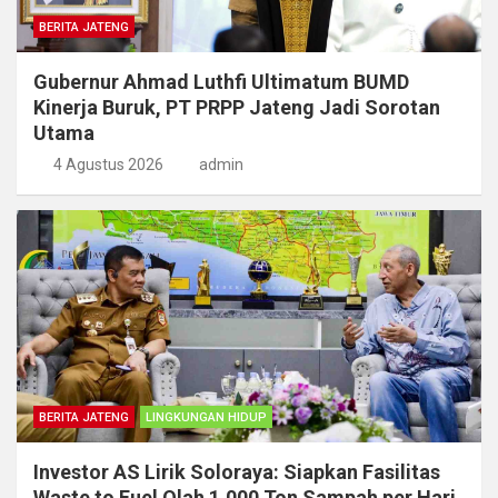
BERITA JATENG
Gubernur Ahmad Luthfi Ultimatum BUMD
Kinerja Buruk, PT PRPP Jateng Jadi Sorotan
Utama
4 Agustus 2026
admin
BERITA JATENG
LINGKUNGAN HIDUP
Investor AS Lirik Soloraya: Siapkan Fasilitas
Waste to Fuel Olah 1.000 Ton Sampah per Hari