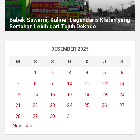
Bebek Suwarni, Kuliner Legendaris Klaten yang
Bertahan Lebih dari Tujuh Dekade
DESEMBER 2025
M
S
S
R
K
J
S
1
2
3
4
5
6
7
8
9
10
11
12
13
14
15
16
17
18
19
20
21
22
23
24
25
26
27
28
29
30
31
« Nov
Jan »