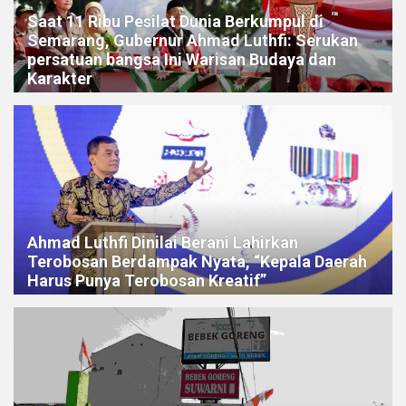
Saat 11 Ribu Pesilat Dunia Berkumpul di
Semarang, Gubernur Ahmad Luthfi: Serukan
persatuan bangsa Ini Warisan Budaya dan
Karakter
Ahmad Luthfi Dinilai Berani Lahirkan
Terobosan Berdampak Nyata, “Kepala Daerah
Harus Punya Terobosan Kreatif”