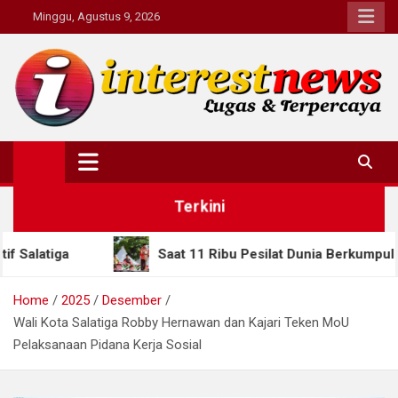
Skip
Minggu, Agustus 9, 2026
to
content
Interestnews.or.id
Terkini
Saat 11 Ribu Pesilat Dunia Berkumpul di Semarang, Gub
Home
2025
Desember
Wali Kota Salatiga Robby Hernawan dan Kajari Teken MoU
Pelaksanaan Pidana Kerja Sosial