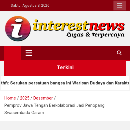
Skip
Sabtu, Agustus 8, 2026
to
content
Interestnews.or.id
Terkini
tuan bangsa Ini Warisan Budaya dan Karakter
Ahma
Home
2025
Desember
Pemprov Jawa Tengah Berkolaborasi Jadi Penopang
Swasembada Garam