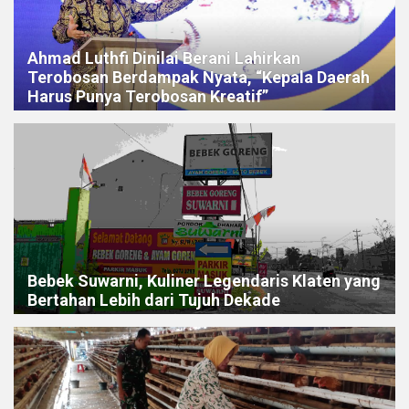
Ahmad Luthfi Dinilai Berani Lahirkan
Terobosan Berdampak Nyata, “Kepala Daerah
Harus Punya Terobosan Kreatif”
Bebek Suwarni, Kuliner Legendaris Klaten yang
Bertahan Lebih dari Tujuh Dekade