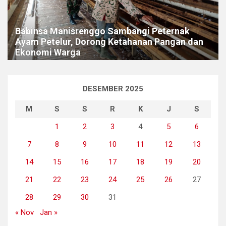
Babinsa Manisrenggo Sambangi Peternak
Ayam Petelur, Dorong Ketahanan Pangan dan
Ekonomi Warga
DESEMBER 2025
M
S
S
R
K
J
S
1
2
3
4
5
6
7
8
9
10
11
12
13
14
15
16
17
18
19
20
21
22
23
24
25
26
27
28
29
30
31
« Nov
Jan »