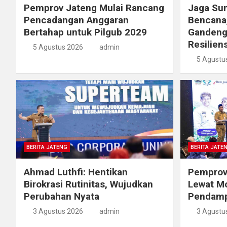
Pemprov Jateng Mulai Rancang
Jaga Sum
Pencadangan Anggaran
Bencana
Bertahap untuk Pilgub 2029
Gandeng
Resiliens
5 Agustus 2026
admin
5 Agustu
BERITA JATENG
BERITA JATE
Ahmad Luthfi: Hentikan
Pemprov
Birokrasi Rutinitas, Wujudkan
Lewat M
Perubahan Nyata
Pendamp
3 Agustus 2026
admin
3 Agustu