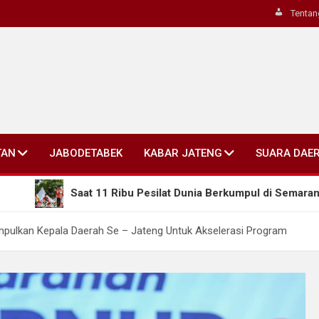
Tentan
TAN
JABODETABEK
KABAR JATENG
SUARA DAE
aat 11 Ribu Pesilat Dunia Berkumpul di Semarang, Gubernur Ah
mpulkan Kepala Daerah Se – Jateng Untuk Akselerasi Program