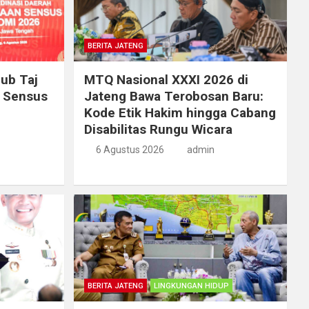
BERITA JATENG
ub Taj
MTQ Nasional XXXI 2026 di
n Sensus
Jateng Bawa Terobosan Baru:
Kode Etik Hakim hingga Cabang
Disabilitas Rungu Wicara
6 Agustus 2026
admin
BERITA JATENG
LINGKUNGAN HIDUP