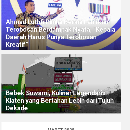
Ahmad Luthfi Dinilai Berani Lahirkan
Terobosan Berdampak Nyata, “Kepala
Daerah Harus Punya Terobosan
Kreatif”
Bebek Suwarni, Kuliner Legendaris
Klaten yang Bertahan Lebih dari Tujuh
Dekade