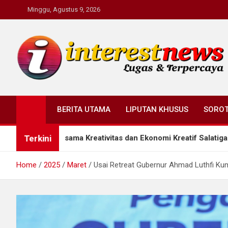
Skip
Minggu, Agustus 9, 2026
to
content
Interestnews.or.id
BERITA UTAMA
LIPUTAN KHUSUS
SORO
Terkini
rsama Kreativitas dan Ekonomi Kreatif Salatiga
S
Home
2025
Maret
Usai Retreat Gubernur Ahmad Luthfi Ku