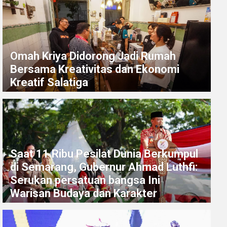
Omah Kriya Didorong Jadi Rumah
Bersama Kreativitas dan Ekonomi
Kreatif Salatiga
Saat 11 Ribu Pesilat Dunia Berkumpul
di Semarang, Gubernur Ahmad Luthfi:
Serukan persatuan bangsa Ini
Warisan Budaya dan Karakter