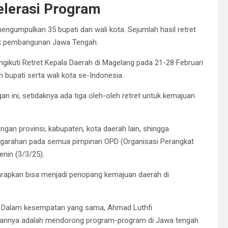
elerasi Program
ngumpulkan 35 bupati dan wali kota. Sejumlah hasil retret
uk pembangunan Jawa Tengah.
ngikuti Retret Kepala Daerah di Magelang pada 21-28 Februari
 bupati serta wali kota se-Indonesia.
 ini, setidaknya ada tiga oleh-oleh retret untuk kemajuan
gan provinsi, kabupaten, kota daerah lain, shingga
pengarahan pada semua pimpinan OPD (Organisasi Perangkat
nin (3/3/25).
arapkan bisa menjadi penopang kemajuan daerah di
t. Dalam kesempatan yang sama, Ahmad Luthfi
ujuannya adalah mendorong program-program di Jawa tengah