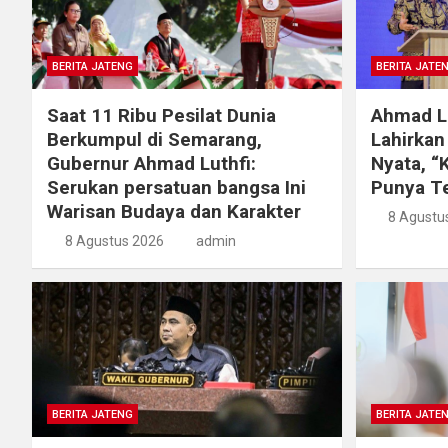
BERITA JATENG
BERITA JATE
Saat 11 Ribu Pesilat Dunia
Ahmad Lu
Berkumpul di Semarang,
Lahirka
Gubernur Ahmad Luthfi:
Nyata, “
Serukan persatuan bangsa Ini
Punya Te
Warisan Budaya dan Karakter
8 Agustu
8 Agustus 2026
admin
BERITA JATENG
BERITA JATE