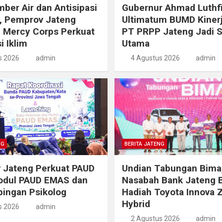
ber Air dan Antisipasi
Gubernur Ahmad Luthf
, Pemprov Jateng
Ultimatum BUMD Kinerj
 Mercy Corps Perkuat
PT PRPP Jateng Jadi 
i Iklim
Utama
s 2026
admin
4 Agustus 2026
admin
NG
BERITA JATENG
 Jateng Perkuat PAUD
Undian Tabungan Bima
odul PAUD EMAS dan
Nasabah Bank Jateng 
ingan Psikolog
Hadiah Toyota Innova 
Hybrid
s 2026
admin
2 Agustus 2026
admin