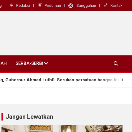
g
Redaksi
Pedoman
Sanggahan
Kontak
RAH
SERBA-SERBI
mad Luthfi: Serukan persatuan bangsa Ini Warisan Budaya dan 
Jangan Lewatkan