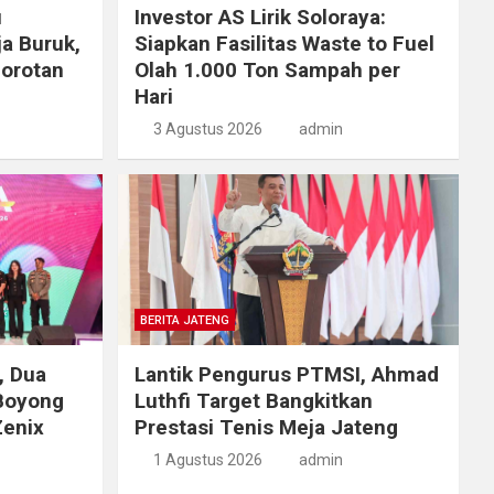
i
Investor AS Lirik Soloraya:
a Buruk,
Siapkan Fasilitas Waste to Fuel
Sorotan
Olah 1.000 Ton Sampah per
Hari
3 Agustus 2026
admin
BERITA JATENG
, Dua
Lantik Pengurus PTMSI, Ahmad
Boyong
Luthfi Target Bangkitkan
Zenix
Prestasi Tenis Meja Jateng
1 Agustus 2026
admin