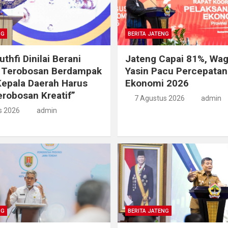
NG
BERITA JATENG
thfi Dinilai Berani
Jateng Capai 81%, Wag
n Terobosan Berdampak
Yasin Pacu Percepata
Kepala Daerah Harus
Ekonomi 2026
robosan Kreatif”
7 Agustus 2026
admin
s 2026
admin
NG
BERITA JATENG