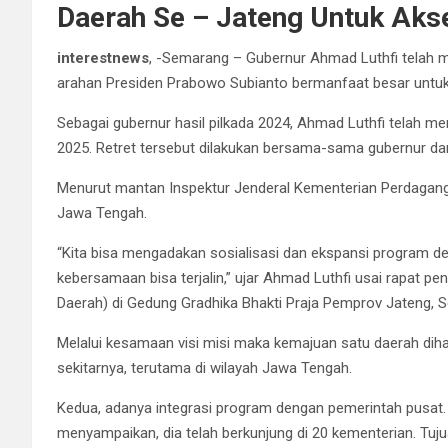
Daerah Se – Jateng Untuk Aks
interestnews
, -Semarang – Gubernur Ahmad Luthfi telah me
arahan Presiden Prabowo Subianto bermanfaat besar unt
Sebagai gubernur hasil pilkada 2024, Ahmad Luthfi telah me
2025. Retret tersebut dilakukan bersama-sama gubernur dan
Menurut mantan Inspektur Jenderal Kementerian Perdagangan
Jawa Tengah.
“Kita bisa mengadakan sosialisasi dan ekspansi program den
kebersamaan bisa terjalin,” ujar Ahmad Luthfi usai rapat 
Daerah) di Gedung Gradhika Bhakti Praja Pemprov Jateng, Se
Melalui kesamaan visi misi maka kemajuan satu daerah dih
sekitarnya, terutama di wilayah Jawa Tengah.
Kedua, adanya integrasi program dengan pemerintah pusa
menyampaikan, dia telah berkunjung di 20 kementerian. T