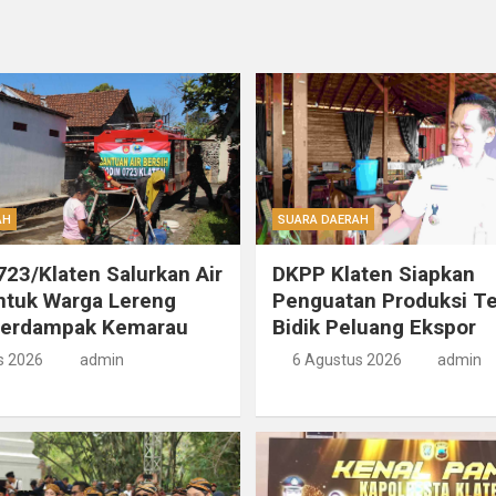
AH
SUARA DAERAH
23/Klaten Salurkan Air
DKPP Klaten Siapkan
ntuk Warga Lereng
Penguatan Produksi T
Terdampak Kemarau
Bidik Peluang Ekspor
s 2026
admin
6 Agustus 2026
admin