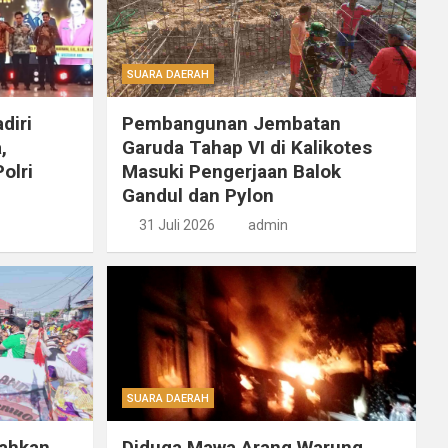
SUARA DAERAH
diri
Pembangunan Jembatan
,
Garuda Tahap VI di Kalikotes
olri
Masuki Pengerjaan Balok
Gandul dan Pylon
31 Juli 2026
admin
SUARA DAERAH
ahkan
Diduga Mawa Arang Warung