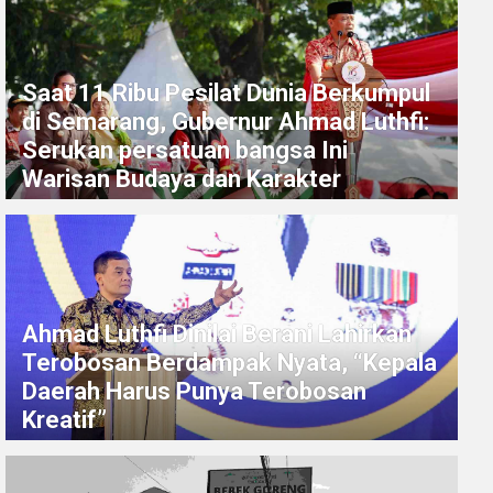
Saat 11 Ribu Pesilat Dunia Berkumpul
di Semarang, Gubernur Ahmad Luthfi:
Serukan persatuan bangsa Ini
Warisan Budaya dan Karakter
Ahmad Luthfi Dinilai Berani Lahirkan
Terobosan Berdampak Nyata, “Kepala
Daerah Harus Punya Terobosan
Kreatif”