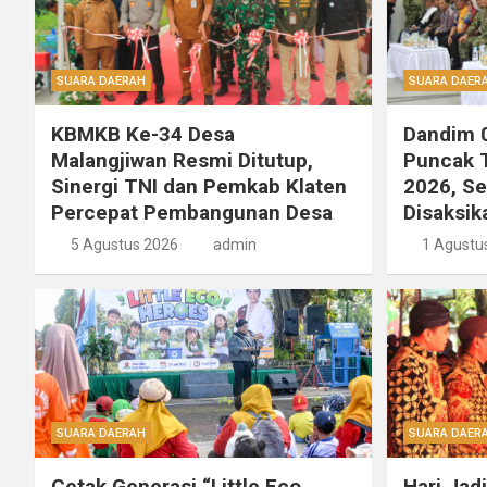
SUARA DAERAH
SUARA DAER
KBMKB Ke-34 Desa
Dandim 0
Malangjiwan Resmi Ditutup,
Puncak T
Sinergi TNI dan Pemkab Klaten
2026, S
Percepat Pembangunan Desa
Disaksik
5 Agustus 2026
admin
1 Agustu
SUARA DAERAH
SUARA DAER
Cetak Generasi “Little Eco
Hari Jad