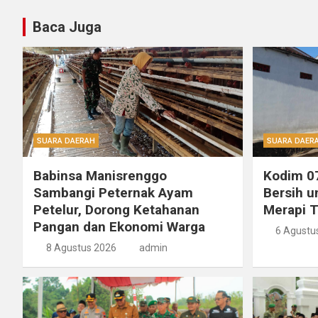
Baca Juga
SUARA DAERAH
SUARA DAER
Babinsa Manisrenggo
Kodim 07
Sambangi Peternak Ayam
Bersih u
Petelur, Dorong Ketahanan
Merapi 
Pangan dan Ekonomi Warga
6 Agustu
8 Agustus 2026
admin