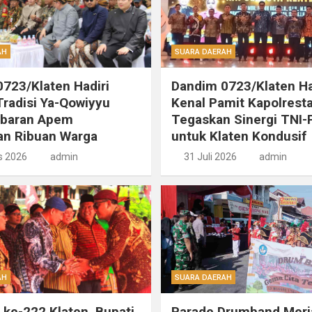
AH
SUARA DAERAH
723/Klaten Hadiri
Dandim 0723/Klaten Ha
radisi Ya-Qowiyyu
Kenal Pamit Kapolresta
ebaran Apem
Tegaskan Sinergi TNI-P
an Ribuan Warga
untuk Klaten Kondusif
s 2026
admin
31 Juli 2026
admin
AH
SUARA DAERAH
i ke-222 Klaten, Bupati
Parade Drumband Meri