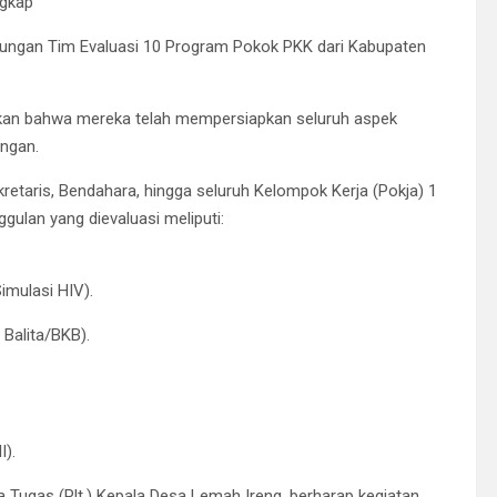
ngkap
njungan Tim Evaluasi 10 Program Pokok PKK dari Kabupaten
skan bahwa mereka telah mempersiapkan seluruh aspek
angan.
retaris, Bendahara, hingga seluruh Kelompok Kerja (Pokja) 1
gulan yang dievaluasi meliputi:
Simulasi HIV).
 Balita/BKB).
I).
na Tugas (Plt.) Kepala Desa Lemah Ireng, berharap kegiatan