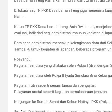
Desa Lemah Ireng Pamerkan Simulasi dan Administrasi Le
Di lokasi lain, TP PKK Desa Lemah Ireng juga menerima ku
Klaten.
Ketua TP PKK Desa Lemah Ireng, Asih Dwi Insani, menjela
evaluasi, baik dari segi administrasi maupun kegiatan di lap
Persiapan administrasi mencakup kelengkapan data dari Sek
sampai 4. Untuk kegiatan di lapangan, beberapa program ung
Posyandu.
Kegiatan simulasi yang dilakukan oleh Pokja I (diisi dengan 
Kegiatan simulasi oleh Pokja II (yaitu Simulasi Bina Keluarga
Kegiatan rutin seperti senam lansia dan pengajian.
Pelayanan sosial seperti kegiatan pemulasaraan jenazah.
Kunjungan ke Rumah Sehat dan Kebun Hatinya PKK (Pokja II
Ibu Asih Dwi Insani, yang juga merupakan istri dari Pelaksa