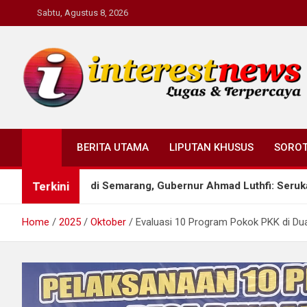
Skip
Sabtu, Agustus 8, 2026
to
content
Interestnews.or.id
BERITA UTAMA
LIPUTAN KHUSUS
SORO
Terkini
pul di Semarang, Gubernur Ahmad Luthfi: Serukan persatuan ba
Home
2025
Oktober
Evaluasi 10 Program Pokok PKK di Dua