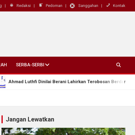
g
Redaksi
Pedoman
Sanggahan
Kontak
RAH
SERBA-SERBI
i Dinilai Berani Lahirkan Terobosan Berdampak Nyata, “Kepala
Jangan Lewatkan