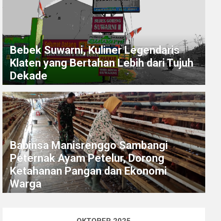
Bebek Suwarni, Kuliner Legendaris
Klaten yang Bertahan Lebih dari Tujuh
Dekade
Babinsa Manisrenggo Sambangi
Peternak Ayam Petelur, Dorong
Ketahanan Pangan dan Ekonomi
Warga