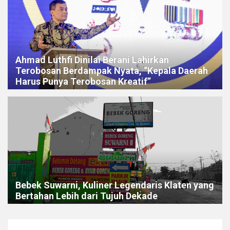
Ahmad Luthfi Dinilai Berani Lahirkan
Terobosan Berdampak Nyata, “Kepala Daerah
Harus Punya Terobosan Kreatif”
Bebek Suwarni, Kuliner Legendaris Klaten yang
Bertahan Lebih dari Tujuh Dekade