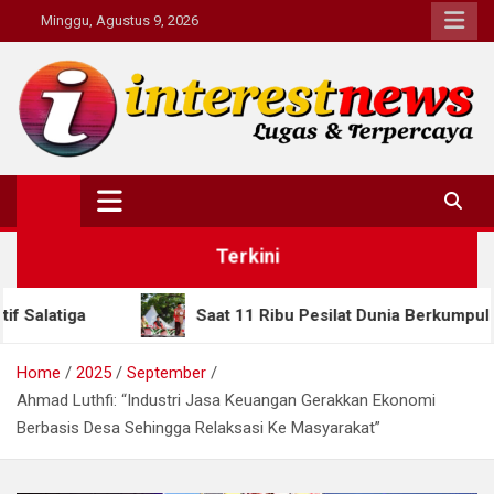
Skip
Minggu, Agustus 9, 2026
to
content
Interestnews.or.id
Terkini
Saat 11 Ribu Pesilat Dunia Berkumpul di Semarang,
Home
2025
September
Ahmad Luthfi: “Industri Jasa Keuangan Gerakkan Ekonomi
Berbasis Desa Sehingga Relaksasi Ke Masyarakat”