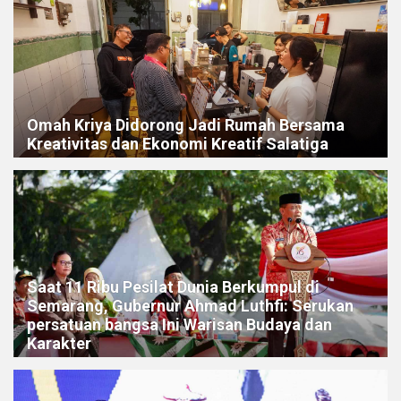
Omah Kriya Didorong Jadi Rumah Bersama
Kreativitas dan Ekonomi Kreatif Salatiga
Saat 11 Ribu Pesilat Dunia Berkumpul di
Semarang, Gubernur Ahmad Luthfi: Serukan
persatuan bangsa Ini Warisan Budaya dan
Karakter