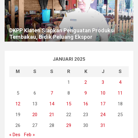
DKPP Klaten Siapkan Penguatan Produksi
Tembakau, Bidik Peluang Ekspor
JANUARI 2025
M
S
S
R
K
J
S
1
2
3
4
5
6
7
8
9
10
11
12
13
14
15
16
17
18
19
20
21
22
23
24
25
26
27
28
29
30
31
« Des
Feb »