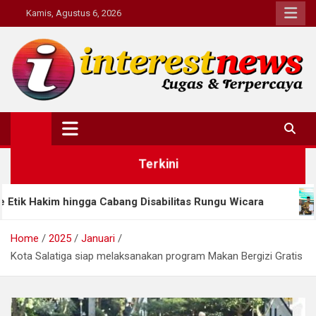
Skip
Kamis, Agustus 6, 2026
to
content
Interestnews.or.id
Terkini
a Cabang Disabilitas Rungu Wicara
Sinergi Dua P
Home
2025
Januari
Kota Salatiga siap melaksanakan program Makan Bergizi Gratis