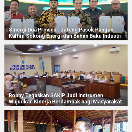
Sinergi Dua Provinsi: Jateng Pasok Pangan,
Kaltim Sokong Energi dan Bahan Baku Industri
Robby Tegaskan SAKIP Jadi Instrumen
Wujudkan Kinerja Berdampak bagi Masyarakat