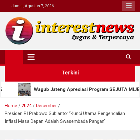
Skip
Jumat, Agustus 7, 2026
to
content
Interestnews.or.id
Terkini
ub Jateng Apresiasi Program SEJUTA MIJEL, Salatiga Dorong P
Home
2024
Desember
Presiden RI Prabowo Subianto: “Kunci Utama Pengendalian
Inflasi Masa Depan Adalah Swasembada Pangan”