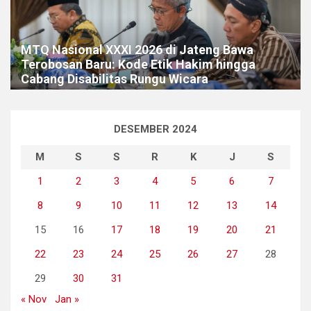
MTQ Nasional XXXI 2026 di Jateng Bawa
Terobosan Baru: Kode Etik Hakim hingga
Cabang Disabilitas Rungu Wicara
DESEMBER 2024
M
S
S
R
K
J
S
1
2
3
4
5
6
7
8
9
10
11
12
13
14
15
16
17
18
19
20
21
22
23
24
25
26
27
28
29
30
31
« Nov
Jan »