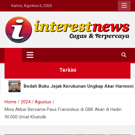
Skip
Kamis, Agustus 6, 2026
to
content
Interestnews.or.id
Terkini
ku Jejak Kerukunan Ungkap Akar Harmoni Klaten Sejak Abad k
Home
2024
Agustus
Misa Akbar Bersama Paus Fransiskus di GBK Akan di Hadiri
90.000 Umat Khatolik