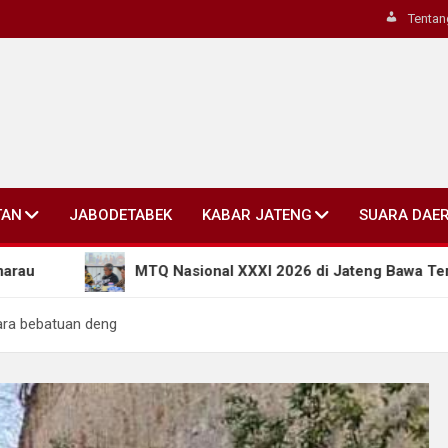
Tentan
TAN
JABODETABEK
KABAR JATENG
SUARA DAE
MTQ Nasional XXXI 2026 di Jateng Bawa Terobosan Baru: Ko
tara bebatuan deng