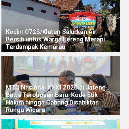
Kodim 0723/Klaten Salurkan Air
Bersih untuk Warga Lereng Merapi
Terdampak Kemarau
MTQ Nasional XXXI 2026 di Jateng
Bawa Terobosan Baru: Kode Etik
Hakim hingga Cabang Disabilitas
Rungu Wicara