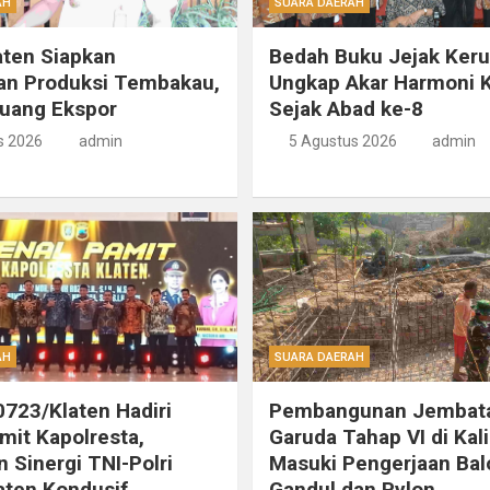
AH
SUARA DAERAH
ten Siapkan
Bedah Buku Jejak Ker
an Produksi Tembakau,
Ungkap Akar Harmoni K
luang Ekspor
Sejak Abad ke-8
s 2026
admin
5 Agustus 2026
admin
AH
SUARA DAERAH
723/Klaten Hadiri
Pembangunan Jembat
mit Kapolresta,
Garuda Tahap VI di Kal
 Sinergi TNI-Polri
Masuki Pengerjaan Bal
aten Kondusif
Gandul dan Pylon