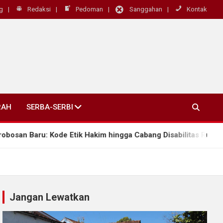
g
Redaksi
Pedoman
Sanggahan
Kontak
RAH
SERBA-SERBI
de Etik Hakim hingga Cabang Disabilitas Rungu Wicara
Jangan Lewatkan