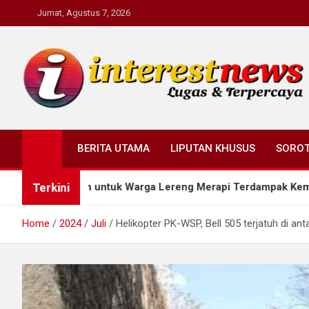
Skip
Jumat, Agustus 7, 2026
to
content
Interestnews.or.id
BERITA UTAMA
LIPUTAN KHUSUS
SORO
Terkini
ersih untuk Warga Lereng Merapi Terdampak Kemarau
Home
2024
Juli
Helikopter PK-WSP, Bell 505 terjatuh di an