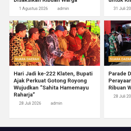
1 Agustus 2026
admin
31 Juli 2
SUARA DAERAH
SUARA DAER
Hari Jadi ke-222 Klaten, Bupati
Parade 
Ajak Perkuat Gotong Royong
Perayaan
Wujudkan “Sahita Hamemayu
Ribuan W
Raharja”
28 Juli 2
28 Juli 2026
admin