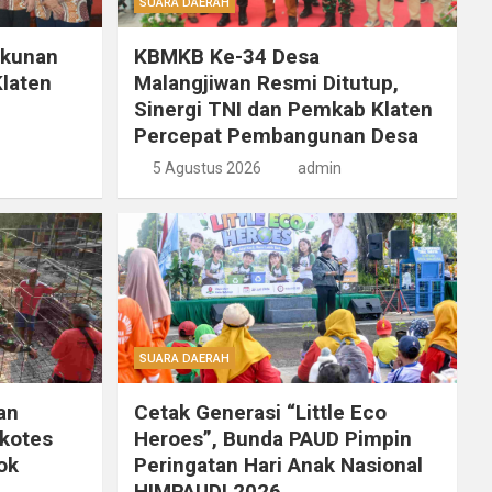
SUARA DAERAH
ukunan
KBMKB Ke-34 Desa
laten
Malangjiwan Resmi Ditutup,
Sinergi TNI dan Pemkab Klaten
Percepat Pembangunan Desa
5 Agustus 2026
admin
SUARA DAERAH
an
Cetak Generasi “Little Eco
ikotes
Heroes”, Bunda PAUD Pimpin
ok
Peringatan Hari Anak Nasional
HIMPAUDI 2026