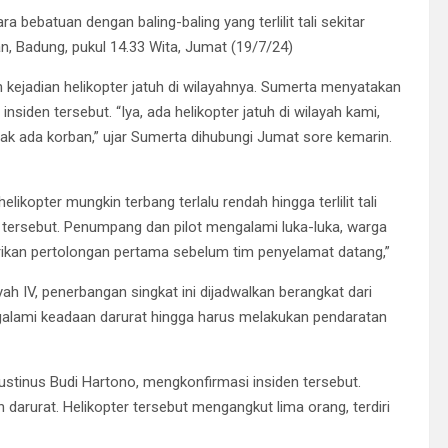
ra bebatuan dengan baling-baling yang terlilit tali sekitar
n, Badung, pukul 14.33 Wita, Jumat (19/7/24)
ejadian helikopter jatuh di wilayahnya. Sumerta menyatakan
nsiden tersebut. “Iya, ada helikopter jatuh di wilayah kami,
dak ada korban,” ujar Sumerta dihubungi Jumat sore kemarin.
opter mungkin terbang terlalu rendah hingga terlilit tali
n tersebut. Penumpang dan pilot mengalami luka-luka, warga
ikan pertolongan pertama sebelum tim penyelamat datang,”
ah IV, penerbangan singkat ini dijadwalkan berangkat dari
ngalami keadaan darurat hingga harus melakukan pendaratan
ustinus Budi Hartono, mengkonfirmasi insiden tersebut.
arurat. Helikopter tersebut mengangkut lima orang, terdiri