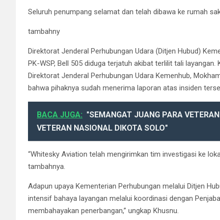
Seluruh penumpang selamat dan telah dibawa ke rumah sakit
tambahny
Direktorat Jenderal Perhubungan Udara (Ditjen Hubud) Ke
PK-WSP, Bell 505 diduga terjatuh akibat terlilit tali layan
Direktorat Jenderal Perhubungan Udara Kemenhub, Mokham
bahwa pihaknya sudah menerima laporan atas insiden ters
BACA JUGA:
"SEMANGAT JUANG PARA VETERAN
VETERAN NASIONAL DIKOTA SOLO"
“Whitesky Aviation telah mengirimkan tim investigasi ke lokas
tambahnya.
Adapun upaya Kementerian Perhubungan melalui Ditjen Hub
intensif bahaya layangan melalui koordinasi dengan Penjabat
membahayakan penerbangan,” ungkap Khusnu.