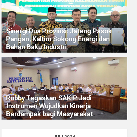
Sinergi Dua Provinsi: Jateng Pasok
Pangan, Kaltim Sokong Energi dan
Bahan Baku Industri
Robby Tegaskan SAKIP Jadi
Instrumen Wujudkan Kinerja
Berdampak bagi Masyarakat