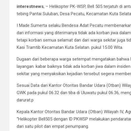
interestnews
, – Helikopter PK-WSP, Bell 505 terjatuh di anta
tebing Pantai Suluban, Desa Pecatu, Kecamatan Kuta Selata
I Made Sumerta selaku Bendesa Adat Pecatu membenarkan k
dari informasi yang diterimanya tidak ada korban jiwa dalam i
tetapi korban semua selamat dan dari warga sekitar juga ti
Kasi Tramtib Kecamatan Kuta Selatan. pukul 15.00 Wita.
Dugaan dari beberapa warga setempat mengatakan bahwa helik
layangan. kabar baiknya tidak ada korban jiwa dalam inside
sekitar yang menyaksikan kejadian tersebut segera member
Sesuai Data dari Kantor Otoritas Bandar Udara (Otban) Wilay
GWK pada pukul 06.32 dan tiba di Uluwatu pukul 06.36, me
darurat.p
Kepala Kantor Otoritas Bandar Udara (Otban) Wilayah IV, Ag
“Helikopter Bell505 dengan ID PKWSP melakukan pendaratan d
dari satu pilot dan empat penumpang.