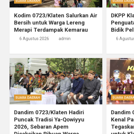
SUARA DAERAH
SUARA DAER
Kodim 0723/Klaten Salurkan Air
DKPP Kla
Bersih untuk Warga Lereng
Penguat
Merapi Terdampak Kemarau
Bidik Pe
6 Agustus 2026
admin
6 Agustu
SUARA DAERAH
SUARA DAER
Dandim 0723/Klaten Hadiri
Dandim 0
Puncak Tradisi Ya-Qowiyyu
Kenal Pa
2026, Sebaran Apem
Tegaskan
Disaksikan Ribuan Warga
untuk Kl