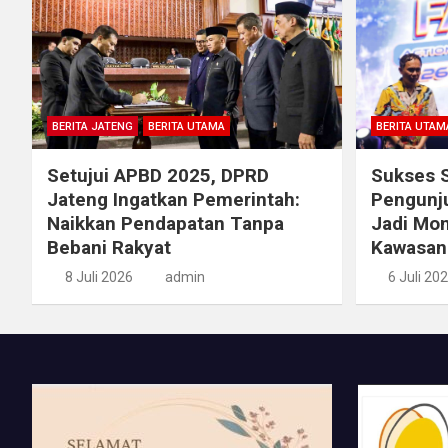
BERITA JATENG
BERITA UTAMA
BERITA UTAM
Setujui APBD 2025, DPRD
Sukses S
Jateng Ingatkan Pemerintah:
Pengunju
Naikkan Pendapatan Tanpa
Jadi Mo
Bebani Rakyat
Kawasan
8 Juli 2026
admin
6 Juli 20