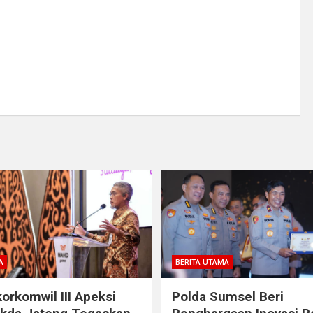
A
BERITA UTAMA
orkomwil III Apeksi
Polda Sumsel Beri