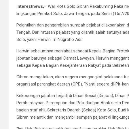
interestnews,
– Wali Kota Solo Gibran Rakabuming Raka me
lingkungan Pemkot Solo, Jawa Tengah, pada Senin (15/7/20
Pelantikan dan pengambilan sumpah pejabat dilaksanakan 
Tengah. Dari ratusan pejabat yang dilantik salah satunya a
Solo, yakni Herwin Tri Nugroho Adi.
Herwin sebelumnya menjabat sebagai Kepala Bagian Protokol
jabatan barunya sebagai Camat Laweyan. Herwin mengganti
sebagai Kepala Bagian Kesejahteraan Rakyat pada Sekretari
Gibran mengatakan, akan segera mengangkat pelaksana tuga
organisasi perangkat daerah (OPD). “Nanti segera di-Plt-kan.
Kekosongan jabatan terjadi di Dinas Sosial (Dinsos), Din
Pemberdayaan Perempuan dan Pelindungan Anak serta Peng
bagian staf ahli. Sekretaris Daerah (Sekda) Kota Solo, Budi
Gibran melantik dan mengambil sumpah pejabat di lingkung
“Iya, Pak Wali ini melantik (pejabat) yang terakhir. Pak Wali