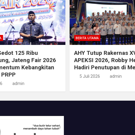
A
BERITA UTAMA
edot 125 Ribu
AHY Tutup Rakernas XV
ng, Jateng Fair 2026
APEKSI 2026, Robby H
mentum Kebangkitan
Hadiri Penutupan di M
 PRPP
5 Juli 2026
admin
26
admin