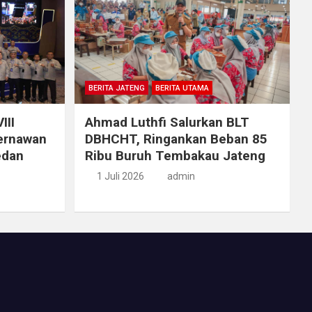
BERITA JATENG
BERITA UTAMA
III
Ahmad Luthfi Salurkan BLT
ernawan
DBHCHT, Ringankan Beban 85
edan
Ribu Buruh Tembakau Jateng
1 Juli 2026
admin