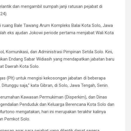
lantik dan mengambil sumpah janji ratusan pejabat di
24).
di ruang Bale Tawang Arum Kompleks Balai Kota Solo, Jawa
dalah eks ajudan Jokowi periode pertama menjabat Wali Kota
, Komunikasi, dan Administrasi Pimpinan Setda Solo. Kini,
kan Endang Sabar Widiasih yang mendapatkan jabatan baru
at Daerah Kota Solo.
s (Plt) untuk mengisi kekosongan jabatan di beberapa
 Ditunggu saja,” kata Gibran, di Solo, Jawa Tengah, Senin.
as Perumahan Kawasan Permukiman (Disperkim), dan Dinas
endalian Penduduk dan Keluarga Berencana Kota Solo dan
 Murtono mengatakan, hari ini merupakan terakhir kalinya
an Pemkot Solo.
 berpesan agar para pejabat yang dilantik dapat segera