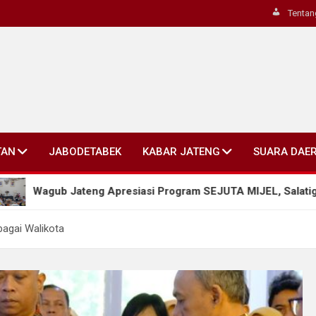
Tentan
TAN
JABODETABEK
KABAR JATENG
SUARA DAE
teng Apresiasi Program SEJUTA MIJEL, Salatiga Dorong Penge
bagai Walikota