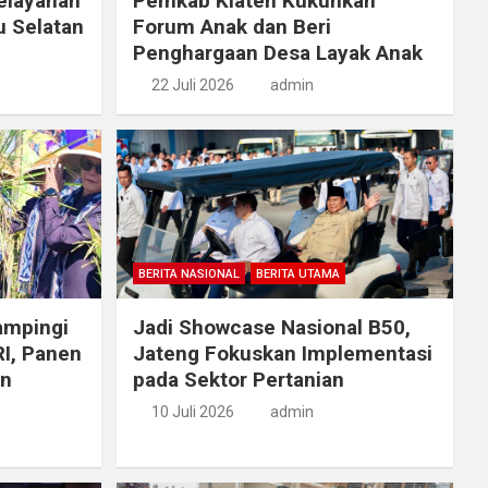
elayanan
Pemkab Klaten Kukuhkan
u Selatan
Forum Anak dan Beri
Penghargaan Desa Layak Anak
22 Juli 2026
admin
BERITA NASIONAL
BERITA UTAMA
ampingi
Jadi Showcase Nasional B50,
RI, Panen
Jateng Fokuskan Implementasi
an
pada Sektor Pertanian
10 Juli 2026
admin