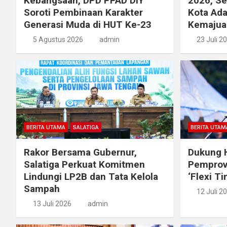
Kebangsaan, DPD PPAD DIY
2026, S
Soroti Pembinaan Karakter
Kota Ada
Generasi Muda di HUT Ke-23
Kemajua
5 Agustus 2026
admin
23 Juli 2
BERITA UTAMA
SALATIGA
BERITA UTAM
Rakor Bersama Gubernur,
Dukung H
Salatiga Perkuat Komitmen
Pemprov
Lindungi LP2B dan Tata Kelola
‘Flexi T
Sampah
12 Juli 2
13 Juli 2026
admin