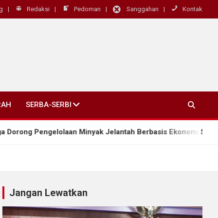
g
Redaksi
Pedoman
Sanggahan
Kontak
RAH
SERBA-SERBI
lolaan Minyak Jelantah Berbasis Ekonomi Sirkular
Jangan Lewatkan