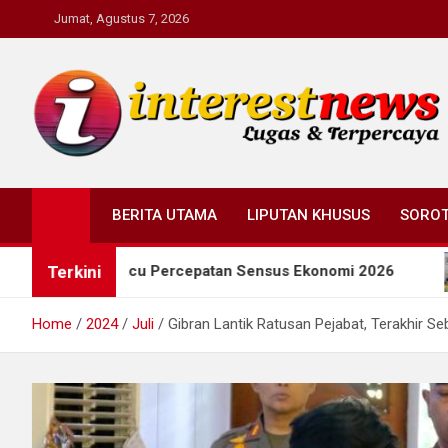
Skip
Jumat, Agustus 7, 2026
to
content
Interestnews.or.id
BERITA UTAMA
LIPUTAN KHUSUS
SORO
Terkini
n Pacu Percepatan Sensus Ekonomi 2026
Wagub Ja
Home
2024
Juli
Gibran Lantik Ratusan Pejabat, Terakhir Se