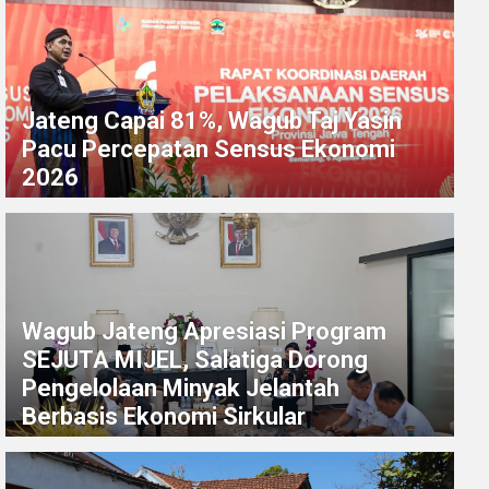
Jateng Capai 81%, Wagub Taj Yasin
Pacu Percepatan Sensus Ekonomi
2026
Wagub Jateng Apresiasi Program
SEJUTA MIJEL, Salatiga Dorong
Pengelolaan Minyak Jelantah
Berbasis Ekonomi Sirkular