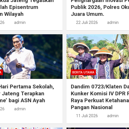
ekda Jateng Tegaskan
Penghargaan Inovasi P
lah Episentrum
Publik 2026, Polres Ok
n Wilayah
Juara Umum.
026
admin
22 Juli 2026
admin
A
BERITA UTAMA
ari Pertama Sekolah,
Dandim 0723/Klaten D
 Jateng Terapkan
Kunker Komisi IV DPR 
ime’ bagi ASN Ayah
Raya Perkuat Ketahan
Pangan Nasional
026
admin
11 Juli 2026
admin