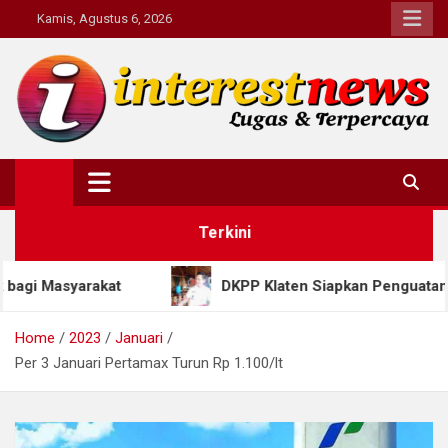
Skip
Kamis, Agustus 6, 2026
to
content
Interestnews.or.id
Terkini
DKPP Klaten Siapkan Penguatan Produksi Tembaka
Home
2023
Januari
Per 3 Januari Pertamax Turun Rp 1.100/lt