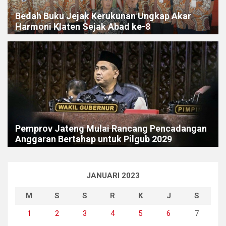
Bedah Buku Jejak Kerukunan Ungkap Akar
Harmoni Klaten Sejak Abad ke-8
Pemprov Jateng Mulai Rancang Pencadangan
Anggaran Bertahap untuk Pilgub 2029
JANUARI 2023
M
S
S
R
K
J
S
1
2
3
4
5
6
7