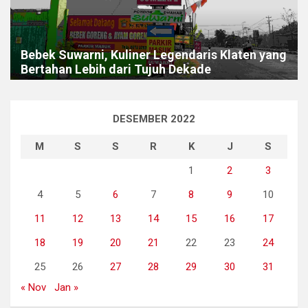
Bebek Suwarni, Kuliner Legendaris Klaten yang
Bertahan Lebih dari Tujuh Dekade
DESEMBER 2022
M
S
S
R
K
J
S
1
2
3
4
5
6
7
8
9
10
11
12
13
14
15
16
17
18
19
20
21
22
23
24
25
26
27
28
29
30
31
« Nov
Jan »