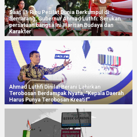
Saat 11 Ribu Pesilat Dunia Berkumpul di
Semarang, Gubernur Ahmad Luthfi: Serukan
persatuan bangsa Ini Warisan Budaya dan
Karakter
Ahmad Luthfi Dinilai Berani Lahirkan
Terobosan Berdampak Nyata, “Kepala Daerah
Harus Punya Terobosan Kreatif”