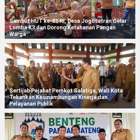
Sambut HUT ke-81 RI, Desa Jogosetran Gelar
Lomba K3 dan Dorong Ketahanan Pangan
Warga
Sertijab Pejabat Pemkot Salatiga, Wali Kota
Tekankan Kesinambungan Kinerja dan
Pelayanan Publik