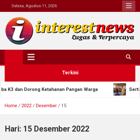
Skip
Selasa, Agustus 11, 2026
to
content
Interestnews.or.id
Terkini
 dan Dorong Ketahanan Pangan Warga
Sertijab Pe
Home
2022
Desember
15
Hari:
15 Desember 2022