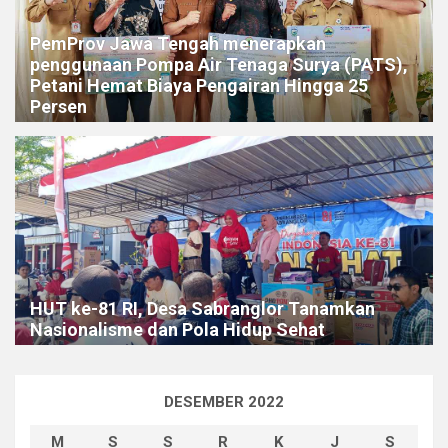
PemProv Jawa Tengah menerapkan
penggunaan Pompa Air Tenaga Surya (PATS),
Petani Hemat Biaya Pengairan Hingga 25
Persen
HUT ke-81 RI, Desa Sabranglor Tanamkan
Nasionalisme dan Pola Hidup Sehat
DESEMBER 2022
M
S
S
R
K
J
S