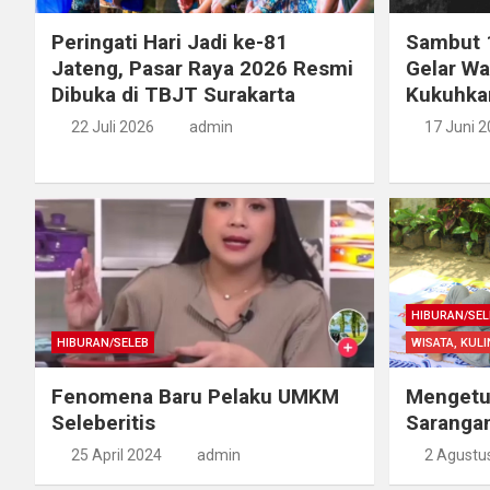
Peringati Hari Jadi ke-81
Sambut 1
Jateng, Pasar Raya 2026 Resmi
Gelar Wa
Dibuka di TBJT Surakarta
Kukuhka
22 Juli 2026
admin
17 Juni 
HIBURAN/SEL
HIBURAN/SELEB
WISATA, KUL
Fenomena Baru Pelaku UMKM
Mengetuk
Seleberitis
Saranga
25 April 2024
admin
2 Agustu