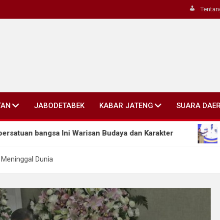
Tentan
TAN
JABODETABEK
KABAR JATENG
SUARA DAE
a Ini Warisan Budaya dan Karakter
Ahmad Luthfi D
 Meninggal Dunia