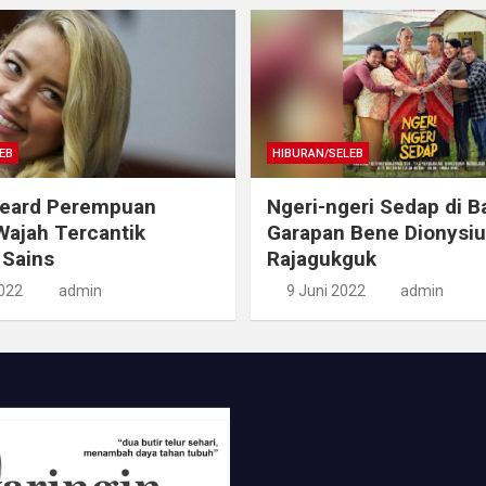
EB
HIBURAN/SELEB
eard Perempuan
Ngeri-ngeri Sedap di Ba
ajah Tercantik
Garapan Bene Dionysi
 Sains
Rajagukguk
2022
admin
9 Juni 2022
admin