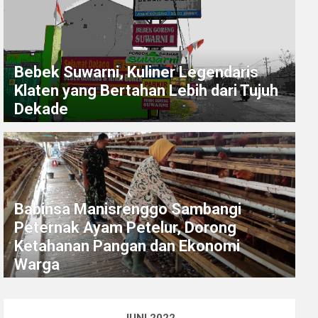
Bebek Suwarni, Kuliner Legendaris
Klaten yang Bertahan Lebih dari Tujuh
Dekade
Babinsa Manisrenggo Sambangi
Peternak Ayam Petelur, Dorong
Ketahanan Pangan dan Ekonomi
Warga