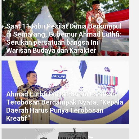
Saat 11 Ribu Pesilat Dunia Berkumpul
di Semarang, Gubernur Ahmad Luthfi:
Serukan persatuan bangsa Ini
Warisan Budaya dan Karakter
Ahmad Luthfi Dinilai Berani Lahirkan
Terobosan Berdampak Nyata, “Kepala
Daerah Harus Punya Terobosan
Kreatif”