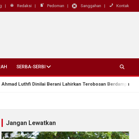
g
Redaksi
Pedoman
Sanggahan
Kontak
RAH
SERBA-SERBI
inilai Berani Lahirkan Terobosan Berdampak Nyata, “Kepala Da
Jangan Lewatkan