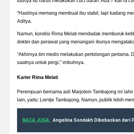
ibunya itu harus melakukan cuci darah. Ada 7 kali ia cu
“Hasilnya memang membuat ibu stabil, tapi kadang mem
Aditya.
Namun, kondisi Rima Melati mendadak memburuk keti
dokter dan perawat yang menangani ibunya mengataka
“Akhirnya tim medis melakukan pertolongan pertama.
saatnya untuk pergi,” imbuhnya.
Karier Rima Melati
Perempuan bernama asli Marjolein Tambajong ini lahir 
lain, yaitu: Lientje Tambajong. Namun, publik lebih 
BACA JUGA:
Angelina Sondakh Dibebaskan dari 