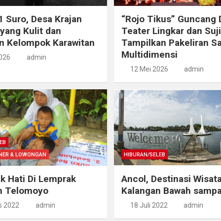
 Suro, Desa Krajan
“Rojo Tikus” Guncang
yang Kulit dan
Teater Lingkar dan Suj
n Kelompok Karawitan
Tampilkan Pakeliran Sa
Multidimensi
2026
admin
12 Mei 2026
admin
EB
INER & LOWONGAN
HIBURAN/SELEB
 Hati Di Lemprak
Ancol, Destinasi Wisat
n Telomoyo
Kalangan Bawah sampa
s 2022
admin
18 Juli 2022
admin