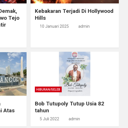
 Demak,
Kebakaran Terjadi Di Hollywood
iwo Tejo
Hills
tir
10 Januari 2025
admin
HIBURAN/SELEB
a
Bob Tutupoly Tutup Usia 82
i Atas
tahun
5 Juli 2022
admin