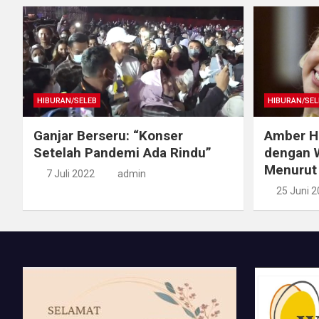
HIBURAN/SELEB
HIBURAN/SEL
Ganjar Berseru: “Konser
Amber H
Setelah Pandemi Ada Rindu”
dengan W
Menurut
7 Juli 2022
admin
25 Juni 