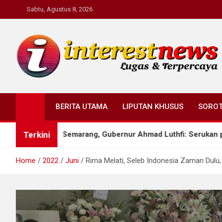
Skip
Sabtu, Agustus 8, 2026
to
content
Interestnews.or.id
BERITA UTAMA
LIPUTAN KHUSUS
SORO
Terkini
 di Semarang, Gubernur Ahmad Luthfi: Serukan persatuan bangs
Home
2022
Juni
Rima Melati, Seleb Indonesia Zaman Dulu,