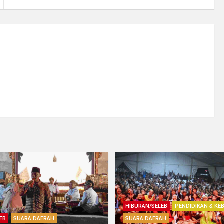
HIBURAN/SELEB
PENDIDIKAN & KE
EB
SUARA DAERAH
SUARA DAERAH