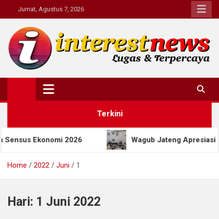
Skip
Jumat, Agustus 7, 2026
to
content
Interestnews.or.id
Terkini
nsus Ekonomi 2026
Wagub Jateng Apresiasi Progr
Home
2022
Juni
1
Hari:
1 Juni 2022