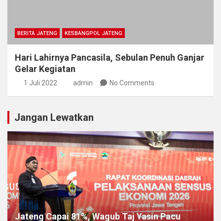
BERITA JATENG
KESBANGPOL JATENG
Hari Lahirnya Pancasila, Sebulan Penuh Ganjar
Gelar Kegiatan
1 Juli 2022
admin
No Comments
Jangan Lewatkan
Jateng Capai 81%, Wagub Taj Yasin Pacu