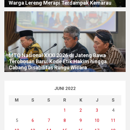
Warga Lereng Merapi Terdampak Kemarau
MTQ Nasional XXXI 2026 di Jateng Bawa
Terobosan Baru: Kode Etik Hakim hingga
Cabang Disabilitas Rungu Wicara
JUNI 2022
M
S
S
R
K
J
S
1
2
3
4
5
6
7
8
9
10
11