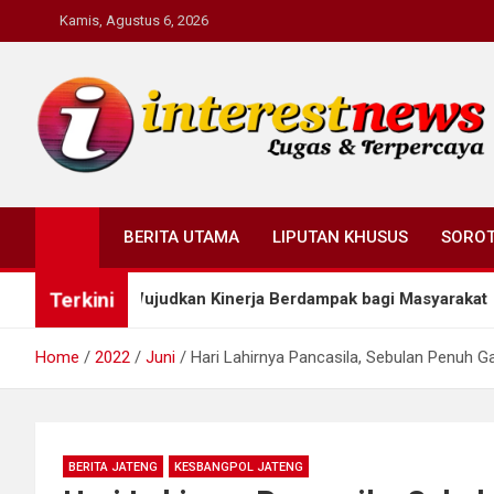
Skip
Kamis, Agustus 6, 2026
to
content
Interestnews.or.id
BERITA UTAMA
LIPUTAN KHUSUS
SORO
Terkini
en Wujudkan Kinerja Berdampak bagi Masyarakat
Home
2022
Juni
Hari Lahirnya Pancasila, Sebulan Penuh Ga
BERITA JATENG
KESBANGPOL JATENG