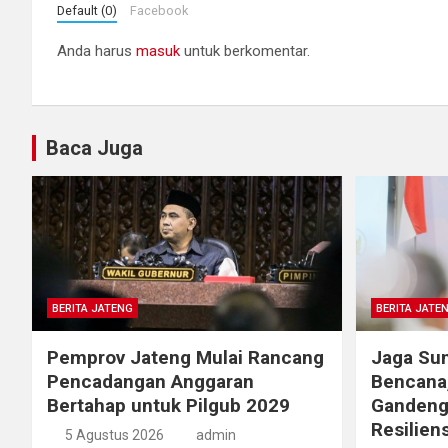
Default (0)
Facebook
Anda harus
masuk
untuk berkomentar.
Baca Juga
BERITA JATENG
BERITA JATE
Pemprov Jateng Mulai Rancang
Jaga Sum
Pencadangan Anggaran
Bencana
Bertahap untuk Pilgub 2029
Gandeng
Resiliens
5 Agustus 2026
admin