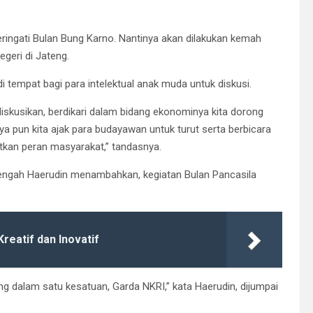
peringati Bulan Bung Karno. Nantinya akan dilakukan kemah
geri di Jateng.
i tempat bagi para intelektual anak muda untuk diskusi.
diskusikan, berdikari dalam bidang ekonominya kita dorong
 pun kita ajak para budayawan untuk turut serta berbicara
atkan peran masyarakat,” tandasnya.
Tengah Haerudin menambahkan, kegiatan Bulan Pancasila
reatif dan Inovatif
 dalam satu kesatuan, Garda NKRI,” kata Haerudin, dijumpai