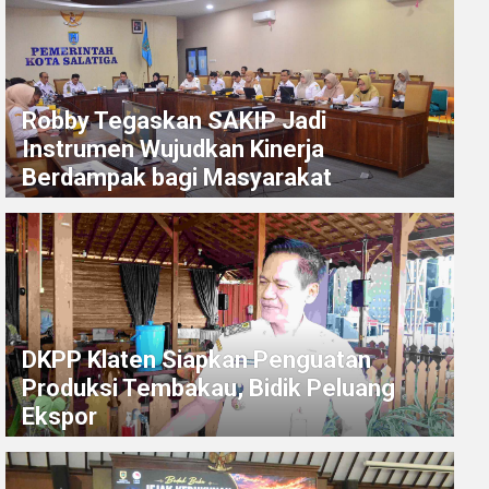
Robby Tegaskan SAKIP Jadi
Instrumen Wujudkan Kinerja
Berdampak bagi Masyarakat
DKPP Klaten Siapkan Penguatan
Produksi Tembakau, Bidik Peluang
Ekspor