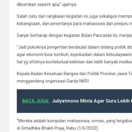
dibumikan seperti apa,” ujarnya.
Salah satu dari rangkaian kegiatan ini, juga sekaligus mem
kebangsaan, dan pesertanya para mahasiswa dari penjuru ne
Ganjar berharap dengan kegiatan Bulan Pancasila ini, menjad
“Jadi pokoknya pengertian berdaulat dalam bidang politik di
agar ekonomi bisa tumbuh, kepribadian dalam kebudayaannya
hal yg sifatnya kontekstual kekinian dan lebih banyak melib
Kepala Badan Kesatuan Bangsa dan Politik Provinsi Jawa 
menggandeng organisasi Garda NKRI.
BACA JUGA:
Juliyatmono Minta Agar Guru Lebih K
“Mereka adalah kumpulan mahasiswa, ormas, yang tergabung
di Grhadhika Bhakti Praja, Rabu (1/6/2022).