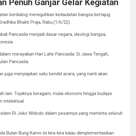
an Penuh Ganjar Gelar Kegiatan
iatan berdialog meneguhkan kedaulatan bangsa bertajug
radhika Bhakti Praja, Rabu.(1/6/22).
ali Pancasila menjadi dasar negara, ideologi bangsa,
onesia.
alam merayakan Hari Lahir Pancasila. Di Jawa Tengah,
ulan Pancasila.
an juga menyiapkan satu bendel acara, yang nanti akan
ah lain. Topiknya beragam, mulai ekonomi hingga budaya.
 intelektual.
Presiden RI Joko Widodo dalam pesannya yang meminta seluruh
la Bulan Bung Karno ini kira-kira kalau diimplementasikan