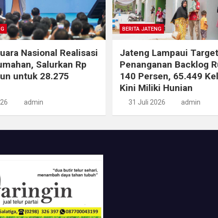
NG
BERITA JATENG
uara Nasional Realisasi
Jateng Lampaui Targe
umahan, Salurkan Rp
Penanganan Backlog 
liun untuk 28.275
140 Persen, 65.449 Ke
Kini Miliki Hunian
026
admin
31 Juli 2026
admin