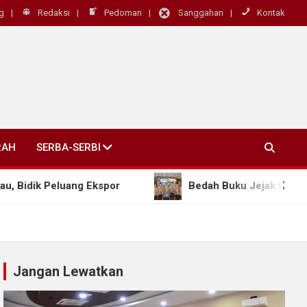
g
Redaksi
Pedoman
Sanggahan
Kontak
RAH
SERBA-SERBI
uang Ekspor
Bedah Buku Jejak Kerukunan Ungkap 
Jangan Lewatkan