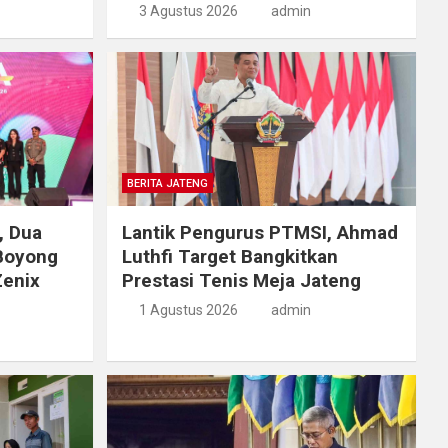
3 Agustus 2026
admin
BERITA JATENG
, Dua
Lantik Pengurus PTMSI, Ahmad
Boyong
Luthfi Target Bangkitkan
Zenix
Prestasi Tenis Meja Jateng
1 Agustus 2026
admin