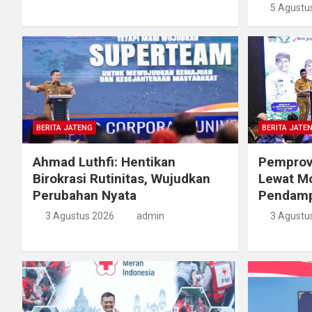
5 Agustu
BERITA JATENG
BERITA JATE
Ahmad Luthfi: Hentikan
Pemprov
Birokrasi Rutinitas, Wujudkan
Lewat M
Perubahan Nyata
Pendamp
3 Agustus 2026
admin
3 Agustu