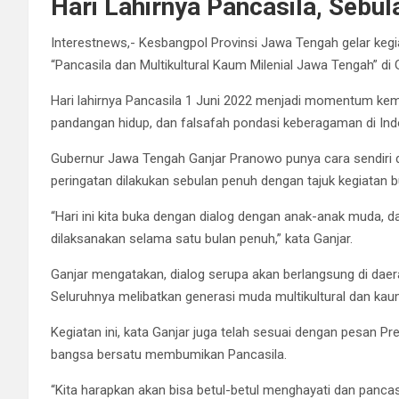
Hari Lahirnya Pancasila, Sebul
Interestnews,- Kesbangpol Provinsi Jawa Tengah gelar keg
“Pancasila dan Multikultural Kaum Milenial Jawa Tengah” di G
Hari lahirnya Pancasila 1 Juni 2022 menjadi momentum kemb
pandangan hidup, dan falsafah pondasi keberagaman di Ind
Gubernur Jawa Tengah Ganjar Pranowo punya cara sendiri d
peringatan dilakukan sebulan penuh dengan tajuk kegiatan b
“Hari ini kita buka dengan dialog dengan anak-anak muda, d
dilaksanakan selama satu bulan penuh,” kata Ganjar.
Ganjar mengatakan, dialog serupa akan berlangsung di daer
Seluruhnya melibatkan generasi muda multikultural dan kaum
Kegiatan ini, kata Ganjar juga telah sesuai dengan pesan 
bangsa bersatu membumikan Pancasila.
“Kita harapkan akan bisa betul-betul menghayati dan pancasi