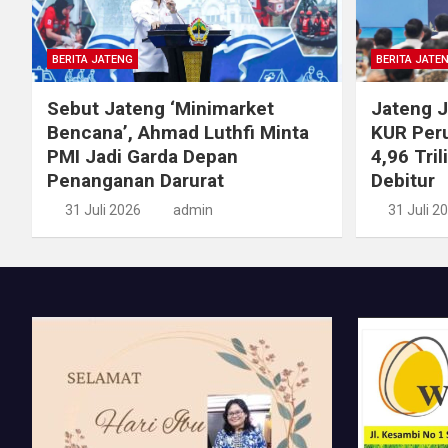
BERITA JATENG
BERITA JATE
Sebut Jateng ‘Minimarket
Jateng J
Bencana’, Ahmad Luthfi Minta
KUR Per
PMI Jadi Garda Depan
4,96 Tri
Penanganan Darurat
Debitur
31 Juli 2026
admin
31 Juli 2