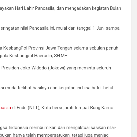
rayakan Hari Lahir Pancasila, dan mengadakan kegiatan Bulan
ngatan nilai Pancasila ini, mulai dari tanggal 1 Juni sampai
aka KesbangPol Provinsi Jawa Tengah selama sebulan penuh
epala Kesbangpol Haerudin, SH.MH.
ri Presiden Joko Widodo (Jokowi) yang meminta seluruh
 muda terlihat hasilnya dan kegiatan ini bisa betul-betul
casila
di Ende (NTT), Kota bersejarah tempat Bung Karno
gsa Indonesia membumikan dan mengaktualisasikan nilai-
 bukan hanya telah mempersatukan, tetapi juga menjadi