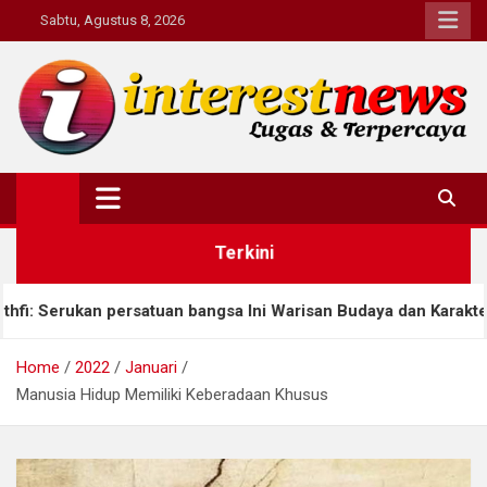
Skip
Sabtu, Agustus 8, 2026
to
content
Interestnews.or.id
Terkini
tuan bangsa Ini Warisan Budaya dan Karakter
Ahma
Home
2022
Januari
Manusia Hidup Memiliki Keberadaan Khusus