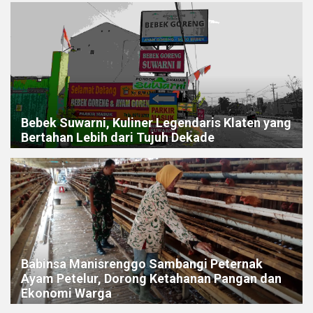
Bebek Suwarni, Kuliner Legendaris Klaten yang
Bertahan Lebih dari Tujuh Dekade
Babinsa Manisrenggo Sambangi Peternak
Ayam Petelur, Dorong Ketahanan Pangan dan
Ekonomi Warga