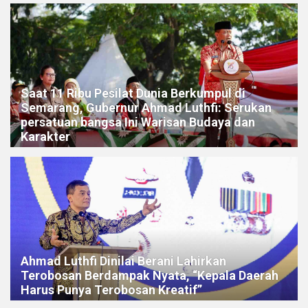
Saat 11 Ribu Pesilat Dunia Berkumpul di
Semarang, Gubernur Ahmad Luthfi: Serukan
persatuan bangsa Ini Warisan Budaya dan
Karakter
Ahmad Luthfi Dinilai Berani Lahirkan
Terobosan Berdampak Nyata, “Kepala Daerah
Harus Punya Terobosan Kreatif”