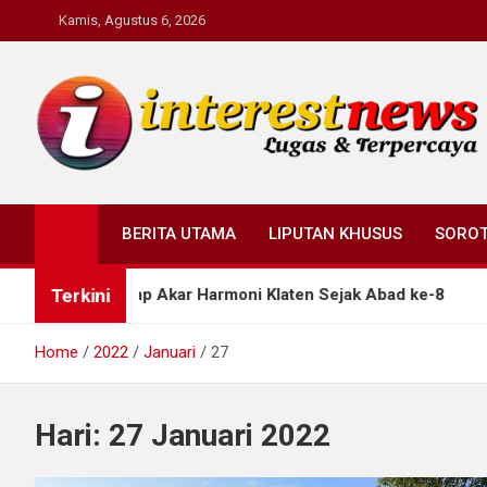
Skip
Kamis, Agustus 6, 2026
to
content
Interestnews.or.id
BERITA UTAMA
LIPUTAN KHUSUS
SORO
Terkini
nan Ungkap Akar Harmoni Klaten Sejak Abad ke-8
Home
2022
Januari
27
Hari:
27 Januari 2022