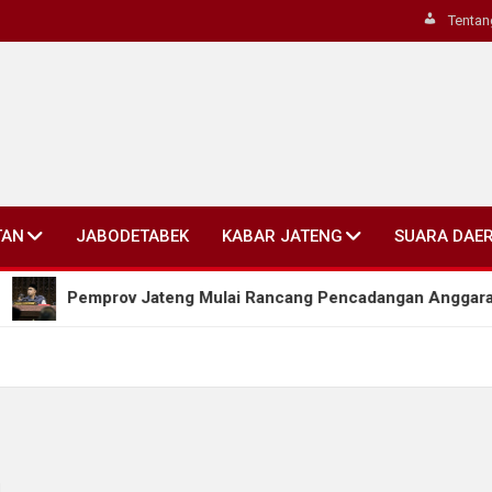
Tentan
TAN
JABODETABEK
KABAR JATENG
SUARA DAE
Pemprov Jateng Mulai Rancang Pencadangan Anggaran Bertah