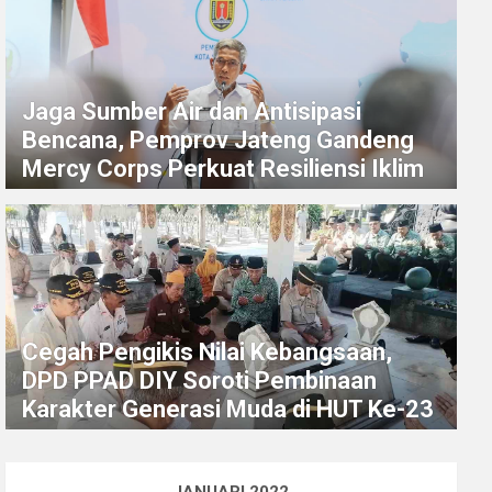
Jaga Sumber Air dan Antisipasi
Bencana, Pemprov Jateng Gandeng
Mercy Corps Perkuat Resiliensi Iklim
Cegah Pengikis Nilai Kebangsaan,
DPD PPAD DIY Soroti Pembinaan
Karakter Generasi Muda di HUT Ke-23