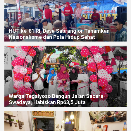
HUT ke-81 RI, Desa Sabranglor Tanamkan
Nasionalisme dan Pola Hidup Sehat
Warga Tegalyoso Bangun Jalan Secara
Swadaya, Habiskan Rp63,5 Juta