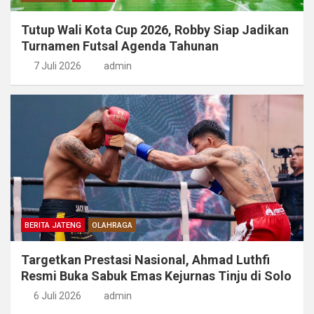
Tutup Wali Kota Cup 2026, Robby Siap Jadikan
Turnamen Futsal Agenda Tahunan
7 Juli 2026
admin
BERITA JATENG
OLAHRAGA
Targetkan Prestasi Nasional, Ahmad Luthfi
Resmi Buka Sabuk Emas Kejurnas Tinju di Solo
6 Juli 2026
admin