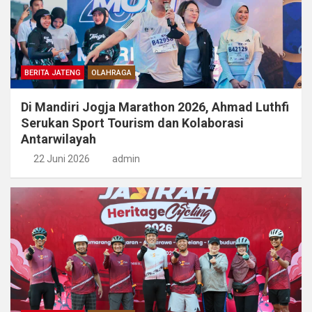
BERITA JATENG
OLAHRAGA
Di Mandiri Jogja Marathon 2026, Ahmad Luthfi
Serukan Sport Tourism dan Kolaborasi
Antarwilayah
22 Juni 2026
admin