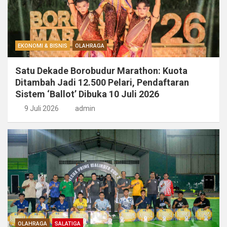
EKONOMI & BISNIS
OLAHRAGA
Satu Dekade Borobudur Marathon: Kuota
Ditambah Jadi 12.500 Pelari, Pendaftaran
Sistem ‘Ballot’ Dibuka 10 Juli 2026
9 Juli 2026
admin
OLAHRAGA
SALATIGA