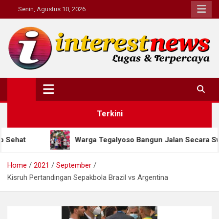
Skip
Senin, Agustus 10, 2026
to
content
Interestnews.or.id
Terkini
Warga Tegalyoso Bangun Jalan Secara Swadaya, Habiskan 
Home
2021
September
Kisruh Pertandingan Sepakbola Brazil vs Argentina