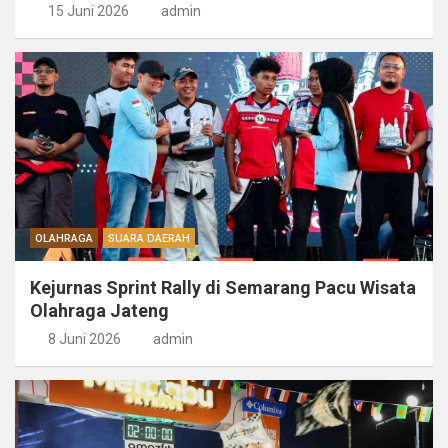
15 Juni 2026
admin
OLAHRAGA
SUARA DAERAH
Kejurnas Sprint Rally di Semarang Pacu Wisata
Olahraga Jateng
8 Juni 2026
admin