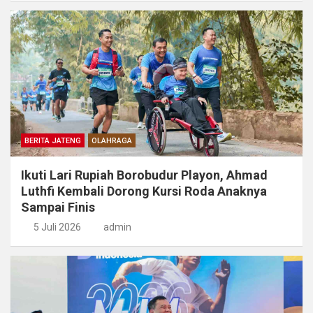
BERITA JATENG
OLAHRAGA
Ikuti Lari Rupiah Borobudur Playon, Ahmad
Luthfi Kembali Dorong Kursi Roda Anaknya
Sampai Finis
5 Juli 2026
admin