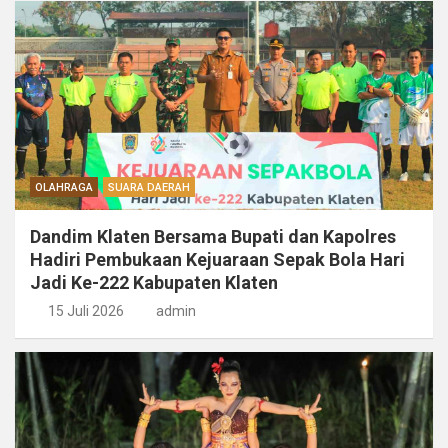
OLAHRAGA
SUARA DAERAH
Dandim Klaten Bersama Bupati dan Kapolres
Hadiri Pembukaan Kejuaraan Sepak Bola Hari
Jadi Ke-222 Kabupaten Klaten
15 Juli 2026
admin