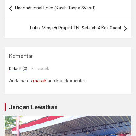
Navigasi
Unconditional Love (Kasih Tanpa Syarat)
pos
Lulus Menjadi Prajurit TNI Setelah 4 Kali Gagal
Komentar
Default (0)
Facebook
Anda harus
masuk
untuk berkomentar.
Jangan Lewatkan