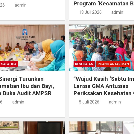
Program ‘Kecamatan B
026
admin
18 Juli 2026
admin
SALATIGA
KESEHATAN
RUANG ANTARIMAN
Sinergi Turunkan
​”Wujud Kasih ‘Sabtu I
matian Ibu dan Bayi,
Lansia GMA Antusias
a Buka Audit AMPSR
Periksakan Kesehatan 
26
admin
5 Juli 2026
admin