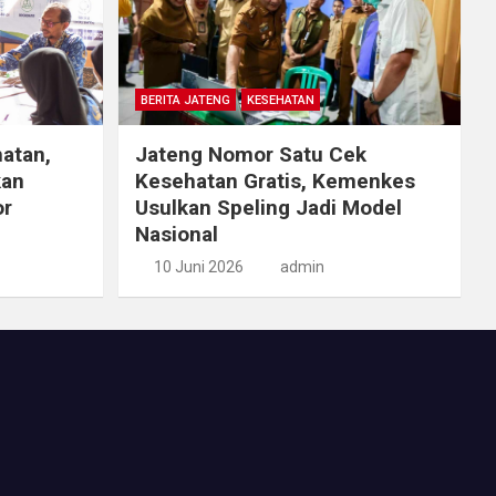
BERITA JATENG
KESEHATAN
atan,
Jateng Nomor Satu Cek
kan
Kesehatan Gratis, Kemenkes
or
Usulkan Speling Jadi Model
Nasional
10 Juni 2026
admin