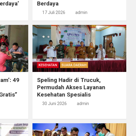
erdaya’
Berdaya
17 Juli 2026
admin
KESEHATAN
SUARA DAERAH
mam’: 49
Speling Hadir di Trucuk,
Permudah Akses Layanan
Gratis”
Kesehatan Spesialis
30 Juni 2026
admin