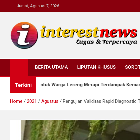
Skip
Jumat, Agustus 7, 2026
to
content
Interestnews.or.id
BERITA UTAMA
LIPUTAN KHUSUS
SORO
Terkini
sih untuk Warga Lereng Merapi Terdampak Kemarau
Home
2021
Agustus
Pengujian Validitas Rapid Diagnostic 