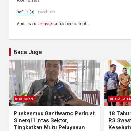
Default (0)
Facebook
Anda harus
masuk
untuk berkomentar.
Baca Juga
KESEHATAN
BERITA JATE
Puskesmas Gantiwarno Perkuat
18 Tahu
Sinergi Lintas Sektor,
RS Swast
Tingkatkan Mutu Pelayanan
Kesehata