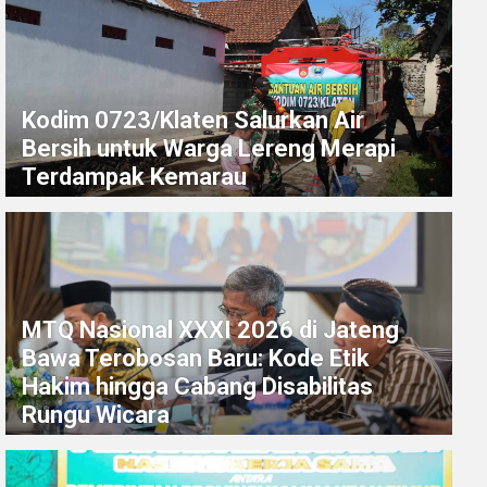
Kodim 0723/Klaten Salurkan Air
Bersih untuk Warga Lereng Merapi
Terdampak Kemarau
MTQ Nasional XXXI 2026 di Jateng
Bawa Terobosan Baru: Kode Etik
Hakim hingga Cabang Disabilitas
Rungu Wicara