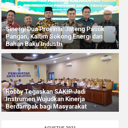
Sinergi Dua Provinsi: Jateng Pasok
Pangan, Kaltim Sokong Energi dan
Bahan Baku Industri
Robby Tegaskan SAKIP Jadi
Instrumen Wujudkan Kinerja
Berdampak bagi Masyarakat