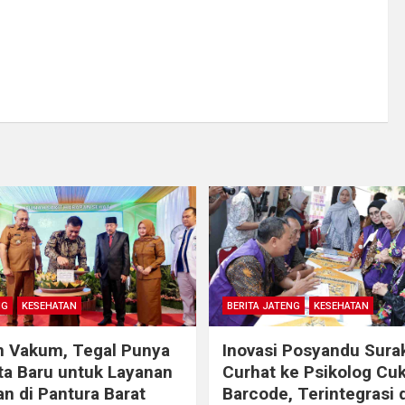
NG
KESEHATAN
BERITA JATENG
KESEHATAN
n Vakum, Tegal Punya
Inovasi Posyandu Surak
a Baru untuk Layanan
Curhat ke Psikolog Cu
n di Pantura Barat
Barcode, Terintegrasi