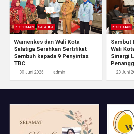
KESEHATAN
SALATIGA
KESEHATAN
Wamenkes dan Wali Kota
Sambut D
Salatiga Serahkan Sertifikat
Wali Kot
Sembuh kepada 9 Penyintas
Sinergi 
TBC
Penangg
30 Juni 2026
admin
23 Juni 