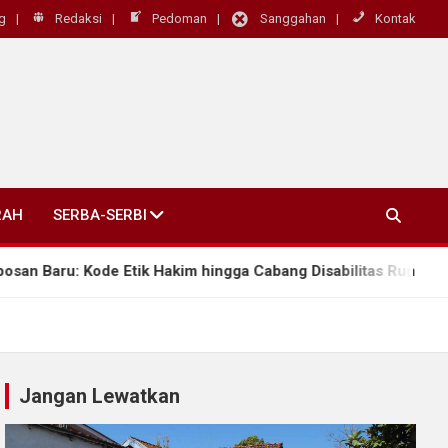
g
Redaksi
Pedoman
Sanggahan
Kontak
RAH
SERBA-SERBI
 Etik Hakim hingga Cabang Disabilitas Rungu Wicara
Jangan Lewatkan