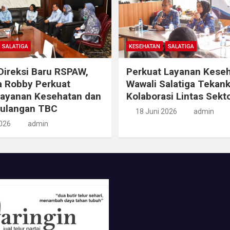
SALATIGA
KESEHATAN
SALATIGA
ireksi Baru RSPAW,
Perkuat Layanan Keseh
a Robby Perkuat
Wawali Salatiga Tekan
Layanan Kesehatan dan
Kolaborasi Lintas Sekt
ulangan TBC
18 Juni 2026
admin
2026
admin