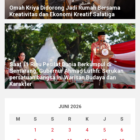
Omah Kriya Didorong Jadi Rumah Bersama
Kreativitas dan Ekonomi Kreatif Salatiga
Saat 11 Ribu Pesilat Dunia Berkumpul di
Semarang, Gubernur Ahmad Luthfi: Serukan
persatuan bangsa Ini Warisan Budaya dan
Karakter
JUNI 2026
M
S
S
R
K
J
S
1
2
3
4
5
6