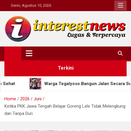
Skip
Senin, Agustus 10, 2026
to
content
Interestnews.or.id
Terkini
Warga Tegalyoso Bangun Jalan Secara Swadaya, Habiskan Rp
Home
2026
Juni
Ketika PKK Jawa Tengah Belajar Goreng Lele Tidak Melengkung
dan Tanpa Duri