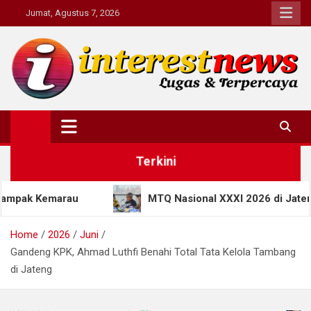
Skip
Jumat, Agustus 7, 2026
to
content
Interestnews.or.id
Terkini
MTQ Nasional XXXI 2026 di Jateng Bawa Terobosan B
Home
2026
Juni
Gandeng KPK, Ahmad Luthfi Benahi Total Tata Kelola Tambang
di Jateng