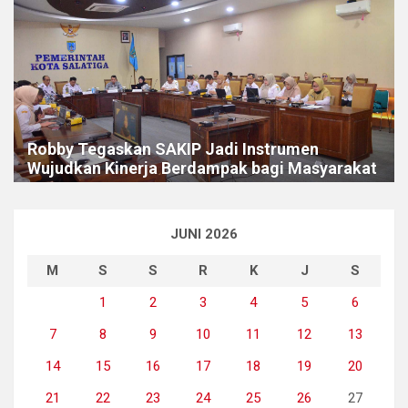
Robby Tegaskan SAKIP Jadi Instrumen
Wujudkan Kinerja Berdampak bagi Masyarakat
JUNI 2026
M
S
S
R
K
J
S
1
2
3
4
5
6
7
8
9
10
11
12
13
14
15
16
17
18
19
20
21
22
23
24
25
26
27