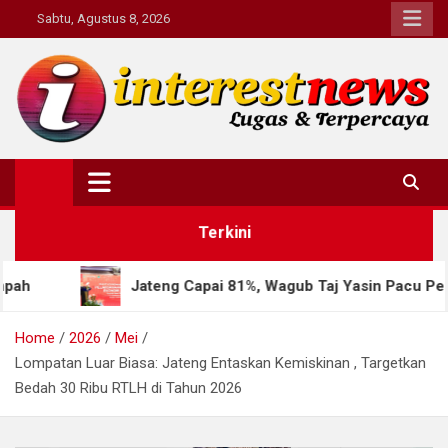
Skip
Sabtu, Agustus 8, 2026
to
content
Interestnews.or.id
Terkini
Jateng Capai 81%, Wagub Taj Yasin Pacu Percepatan Sensu
Home
2026
Mei
Lompatan Luar Biasa: Jateng Entaskan Kemiskinan , Targetkan
Bedah 30 Ribu RTLH di Tahun 2026