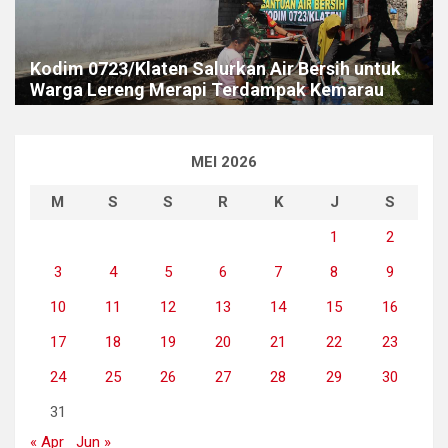
Kodim 0723/Klaten Salurkan Air Bersih untuk
Warga Lereng Merapi Terdampak Kemarau
MEI 2026
M
S
S
R
K
J
S
1
2
3
4
5
6
7
8
9
10
11
12
13
14
15
16
17
18
19
20
21
22
23
24
25
26
27
28
29
30
31
« Apr
Jun »