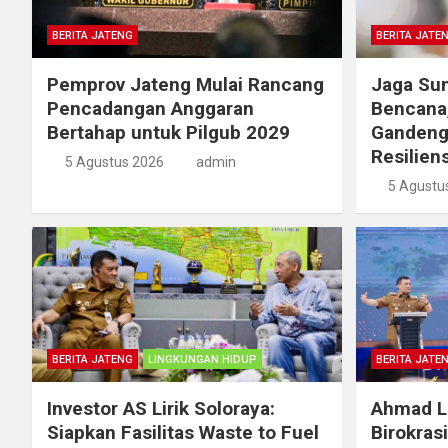
BERITA JATENG
BERITA JATE
Pemprov Jateng Mulai Rancang
Jaga Sum
Pencadangan Anggaran
Bencana
Bertahap untuk Pilgub 2029
Gandeng
Resiliens
5 Agustus 2026
admin
5 Agustu
BERITA JATENG
LINGKUNGAN HIDUP
BERITA JATE
Investor AS Lirik Soloraya:
Ahmad Lu
Siapkan Fasilitas Waste to Fuel
Birokras