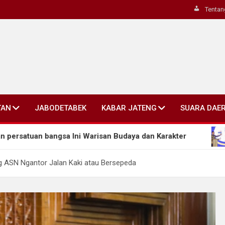
Tentan
TAN
JABODETABEK
KABAR JATENG
SUARA DAE
gsa Ini Warisan Budaya dan Karakter
Ahmad Luthf
ng ASN Ngantor Jalan Kaki atau Bersepeda