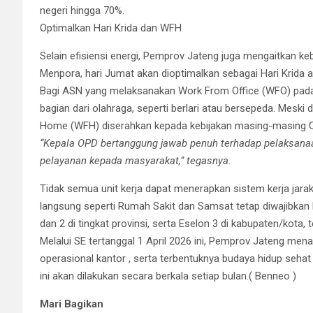
negeri hingga 70%.
​Optimalkan Hari Krida dan WFH
​Selain efisiensi energi, Pemprov Jateng juga mengaitkan k
Menpora, hari Jumat akan dioptimalkan sebagai Hari Krida a
​Bagi ASN yang melaksanakan Work From Office (WFO) pada 
bagian dari olahraga, seperti berlari atau bersepeda. Me
Home (WFH) diserahkan kepada kebijakan masing-masing OP
“Kepala OPD bertanggung jawab penuh terhadap pelaksanaa
pelayanan kepada masyarakat,” tegasnya.
​Tidak semua unit kerja dapat menerapkan sistem kerja jara
langsung seperti Rumah Sakit dan Samsat tetap diwajibkan ber
dan 2 di tingkat provinsi, serta Eselon 3 di kabupaten/kota,
​Melalui SE tertanggal 1 April 2026 ini, Pemprov Jateng me
operasional kantor , serta terbentuknya budaya hidup sehat 
ini akan dilakukan secara berkala setiap bulan.( Benneo )
Mari Bagikan