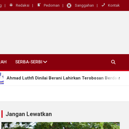
g
Redaksi
Pedoman
Sanggahan
Kontak
RAH
SERBA-SERBI
i Dinilai Berani Lahirkan Terobosan Berdampak Nyata, “Kepala
Jangan Lewatkan