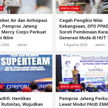
NG
BERITA UTAMA
ber Air dan Antisipasi
Cegah Pengikis Nilai
, Pemprov Jateng
Kebangsaan, DPD PPAD
 Mercy Corps Perkuat
Soroti Pembinaan Kara
i Iklim
Generasi Muda di HUT
s 2026
admin
5 Agustus 2026
admin
NG
BERITA JATENG
thfi: Hentikan
Pemprov Jateng Perku
i Rutinitas, Wujudkan
Lewat Modul PAUD EM