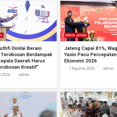
NG
BERITA JATENG
thfi Dinilai Berani
Jateng Capai 81%, Wag
n Terobosan Berdampak
Yasin Pacu Percepata
Kepala Daerah Harus
Ekonomi 2026
robosan Kreatif”
7 Agustus 2026
admin
s 2026
admin