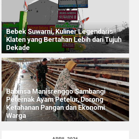
Bebek Suwarni, Kuliner Legendaris
Klaten yang Bertahan Lebih dari Tujuh
Dekade
Babinsa Manisrenggo Sambangi
Peternak Ayam Petelur, Dorong
Ketahanan Pangan dan Ekonomi
Warga