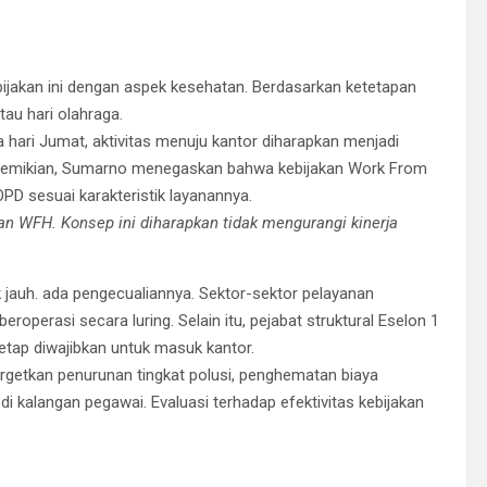
ebijakan ini dengan aspek kesehatan. Berdasarkan ketetapan
tau hari olahraga.
hari Jumat, aktivitas menuju kantor diharapkan menjadi
ski demikian, Sumarno menegaskan bahwa kebijakan Work From
D sesuai karakteristik layanannya.
n WFH. Konsep ini diharapkan tidak mengurangi kinerja
k jauh. ada pengecualiannya. Sektor-sektor pelayanan
operasi secara luring. Selain itu, pejabat struktural Eselon 1
 tetap diwajibkan untuk masuk kantor.
nargetkan penurunan tingkat polusi, penghematan biaya
di kalangan pegawai. Evaluasi terhadap efektivitas kebijakan