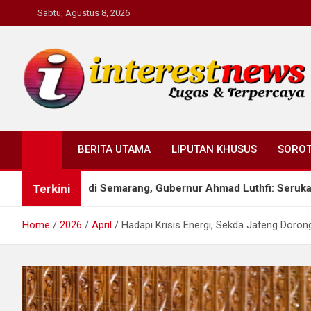
Skip
Sabtu, Agustus 8, 2026
to
content
Interestnews.or.id
BERITA UTAMA
LIPUTAN KHUSUS
SORO
Terkini
pul di Semarang, Gubernur Ahmad Luthfi: Serukan persatuan ban
Home
2026
April
Hadapi Krisis Energi, Sekda Jateng Doro