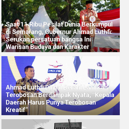
Saat 11 Ribu Pesilat Dunia Berkumpul
di Semarang, Gubernur Ahmad Luthfi:
Serukan persatuan bangsa Ini
Warisan Budaya dan Karakter
Ahmad Luthfi Dinilai Berani Lahirkan
Terobosan Berdampak Nyata, “Kepala
Daerah Harus Punya Terobosan
Kreatif”