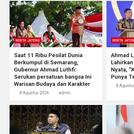
BERITA JATENG
BERITA JATE
Saat 11 Ribu Pesilat Dunia
Ahmad Lu
Berkumpul di Semarang,
Lahirka
Gubernur Ahmad Luthfi:
Nyata, “
Serukan persatuan bangsa Ini
Punya Te
Warisan Budaya dan Karakter
8 Agustu
8 Agustus 2026
admin