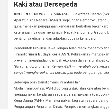
Kaki atau Bersepeda
#​
INTERESTNEWS
, – SEMARANG — Sekretaris Daerah (Se
Aparatur Sipil Negara (ASN) di lingkungan Pemprov Jateng u
guna menekan penggunaan kendaraan berbahan bakar karbon 
keterangannya usai menghadiri Rapat Paripurna di Gedung
pentingnya efisiensi dan adaptasi budaya kerja baru.
​Pemerintah Provinsi Jawa Tengah telah resmi menerbitkan
Transformasi Budaya Kerja ASN.
Kebijakan ini merupakan 
preventif menghadapi dampak ekonomi dan energi akibat kon
“Kita mendorong teman-teman ASN ini merubah pola kerja d
sangat mengharapkan ini berdampak pada pengurangan kon
​Beberapa poin transformasi ini antara lain:
​Moda Transportasi: ASN didorong untuk jalan kaki atau bers
menggunakan kendaraan secara bersama-sama (carpooling
​Kerja Daring (WFH): Memaksimalkan kegiatan secara daring
​Pengurangan Perjalanan Dinas: Pemprov memangkas anggara