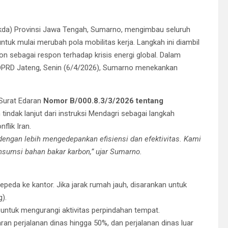
kda) Provinsi Jawa Tengah, Sumarno, mengimbau seluruh
ntuk mulai merubah pola mobilitas kerja. Langkah ini diambil
sebagai respon terhadap krisis energi global. ​Dalam
 DPRD Jateng, Senin (6/4/2026), Sumarno menekankan
 Surat Edaran
Nomor
B/000.8.3/3/2026
tentang
tindak lanjut dari instruksi Mendagri sebagai langkah
flik Iran.
engan lebih mengedepankan efisiensi dan efektivitas. Kami
sumsi bahan bakar karbon,” ujar Sumarno.
epeda ke kantor. Jika jarak rumah jauh, disarankan untuk
).
 untuk mengurangi aktivitas perpindahan tempat.
n perjalanan dinas hingga 50%, dan perjalanan dinas luar