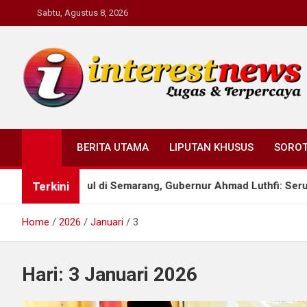
Skip
Sabtu, Agustus 8, 2026
to
content
Interestnews.or.id
BERITA UTAMA
LIPUTAN KHUSUS
SORO
Terkini
ia Berkumpul di Semarang, Gubernur Ahmad Luthfi: Serukan per
Home
2026
Januari
3
Hari:
3 Januari 2026