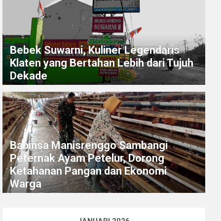
Bebek Suwarni, Kuliner Legendaris
Klaten yang Bertahan Lebih dari Tujuh
Dekade
Babinsa Manisrenggo Sambangi
Peternak Ayam Petelur, Dorong
Ketahanan Pangan dan Ekonomi
Warga