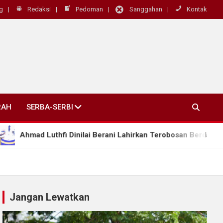
g
Redaksi
Pedoman
Sanggahan
Kontak
RAH
SERBA-SERBI
mad Luthfi Dinilai Berani Lahirkan Terobosan Berdampak Nyata
Jangan Lewatkan