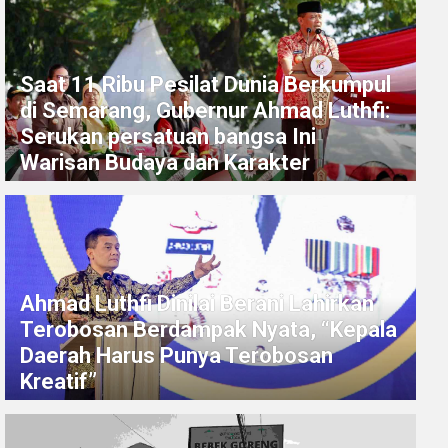
Saat 11 Ribu Pesilat Dunia Berkumpul
di Semarang, Gubernur Ahmad Luthfi:
Serukan persatuan bangsa Ini
Warisan Budaya dan Karakter
Ahmad Luthfi Dinilai Berani Lahirkan
Terobosan Berdampak Nyata, “Kepala
Daerah Harus Punya Terobosan
Kreatif”