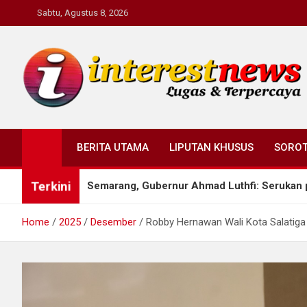
Skip
Sabtu, Agustus 8, 2026
to
content
Interestnews.or.id
BERITA UTAMA
LIPUTAN KHUSUS
SORO
Terkini
pul di Semarang, Gubernur Ahmad Luthfi: Serukan persatuan ba
Home
2025
Desember
Robby Hernawan Wali Kota Salatiga 