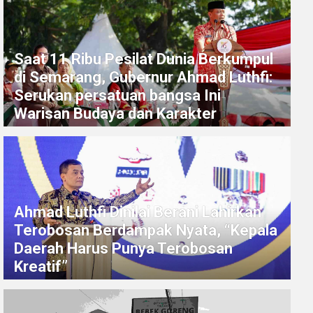
Saat 11 Ribu Pesilat Dunia Berkumpul
di Semarang, Gubernur Ahmad Luthfi:
Serukan persatuan bangsa Ini
Warisan Budaya dan Karakter
Ahmad Luthfi Dinilai Berani Lahirkan
Terobosan Berdampak Nyata, “Kepala
Daerah Harus Punya Terobosan
Kreatif”