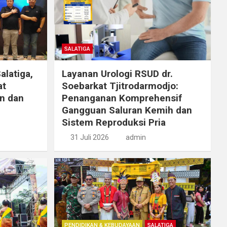
SALATIGA
alatiga,
Layanan Urologi RSUD dr.
at
Soebarkat Tjitrodarmodjo:
n dan
Penanganan Komprehensif
Gangguan Saluran Kemih dan
Sistem Reproduksi Pria
31 Juli 2026
admin
PENDIDIKAN & KEBUDAYAAN
SALATIGA