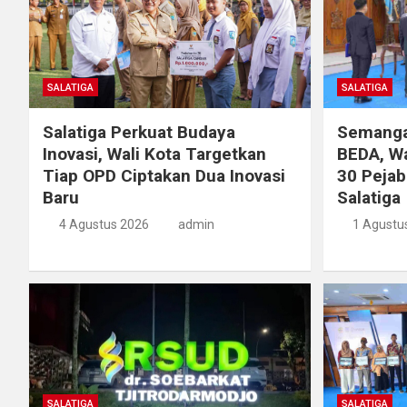
SALATIGA
SALATIGA
Salatiga Perkuat Budaya
Semangat
Inovasi, Wali Kota Targetkan
BEDA, Wa
Tiap OPD Ciptakan Dua Inovasi
30 Pejab
Baru
Salatiga
4 Agustus 2026
admin
1 Agustu
SALATIGA
SALATIGA