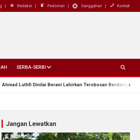
g
Redaksi
Pedoman
Sanggahan
Kontak
RAH
SERBA-SERBI
i Dinilai Berani Lahirkan Terobosan Berdampak Nyata, “Kepala
Jangan Lewatkan