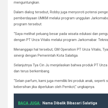
menguntungkan.
Dalam dialog tersebut, Robby juga menyoroti potensi peng
pemberdayaan UMKM melalui program unggulan Jarkomabar. I
program tersebut.
“Saya melihat peluang besar pada wisata edukasi dan peng
dengan PT Unza Vitalis melalui program Jarkomabar. Teknisny
Menanggapi hal tersebut, GM Operation PT Unza Vitalis, T
sinergi dengan Pemerintah Kota Salatiga.
Selanjutnya Tya Cin Ju menjelaskan bahwa produk PT Unza Vi
dan terus berkembang.
“Selain parfum, kami juga memiliki lini produk anak, seper
kebersihan jika diperlukan oleh Pemkot,” ungkapnya.
BACA JUGA:
Nama Dibalik Bibasari Salatiga