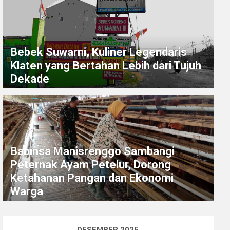
Bebek Suwarni, Kuliner Legendaris
Klaten yang Bertahan Lebih dari Tujuh
Dekade
Babinsa Manisrenggo Sambangi
Peternak Ayam Petelur, Dorong
Ketahanan Pangan dan Ekonomi
Warga