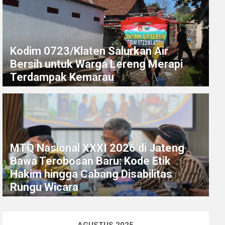
Kodim 0723/Klaten Salurkan Air
Bersih untuk Warga Lereng Merapi
Terdampak Kemarau
MTQ Nasional XXXI 2026 di Jateng
Bawa Terobosan Baru: Kode Etik
Hakim hingga Cabang Disabilitas
Rungu Wicara