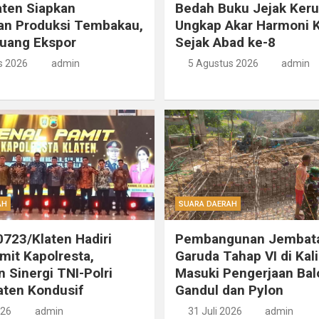
ten Siapkan
Bedah Buku Jejak Ker
an Produksi Tembakau,
Ungkap Akar Harmoni K
luang Ekspor
Sejak Abad ke-8
s 2026
admin
5 Agustus 2026
admin
AH
SUARA DAERAH
723/Klaten Hadiri
Pembangunan Jembat
mit Kapolresta,
Garuda Tahap VI di Kal
 Sinergi TNI-Polri
Masuki Pengerjaan Bal
aten Kondusif
Gandul dan Pylon
026
admin
31 Juli 2026
admin