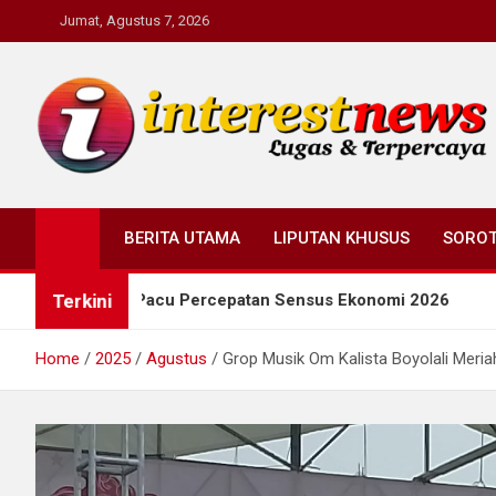
Skip
Jumat, Agustus 7, 2026
to
content
Interestnews.or.id
BERITA UTAMA
LIPUTAN KHUSUS
SORO
Terkini
asin Pacu Percepatan Sensus Ekonomi 2026
Wagub
Home
2025
Agustus
Grop Musik Om Kalista Boyolali Meri