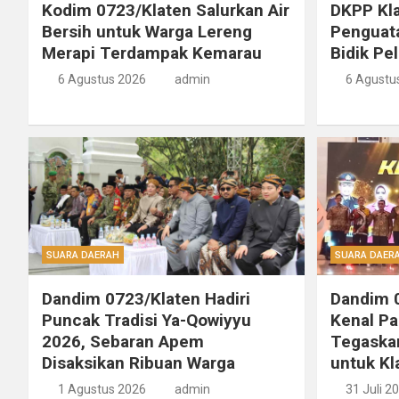
Kodim 0723/Klaten Salurkan Air
DKPP Kla
Bersih untuk Warga Lereng
Penguat
Merapi Terdampak Kemarau
Bidik Pe
6 Agustus 2026
admin
6 Agustu
SUARA DAERAH
SUARA DAER
Dandim 0723/Klaten Hadiri
Dandim 0
Puncak Tradisi Ya-Qowiyyu
Kenal Pa
2026, Sebaran Apem
Tegaskan
Disaksikan Ribuan Warga
untuk Kl
1 Agustus 2026
admin
31 Juli 2