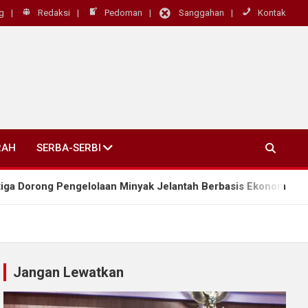
g
Redaksi
Pedoman
Sanggahan
Kontak
RAH
SERBA-SERBI
gelolaan Minyak Jelantah Berbasis Ekonomi Sirkular
Jangan Lewatkan