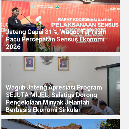
Jateng Capai 81%, Wagub Taj Yasin
Pacu Percepatan Sensus Ekonomi
2026
Wagub Jateng Apresiasi Program
SEJUTA MIJEL, Salatiga Dorong
Pengelolaan Minyak Jelantah
Berbasis Ekonomi Sirkular