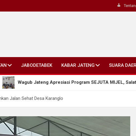
Tentan
TAN
JABODETABEK
KABAR JATENG
SUARA DAE
 Jateng Apresiasi Program SEJUTA MIJEL, Salatiga Dorong Pen
ahkan Jalan Sehat Desa Karanglo