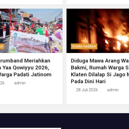
AH
SUARA DAERAH
Drumband Meriahkan
Diduga Mawa Arang Wa
 Yaa Qowiyyu 2026,
Bakmi, Rumah Warga S
arga Padati Jatinom
Klaten Dilalap Si Jago
Pada Dini Hari
026
admin
28 Juli 2026
admin