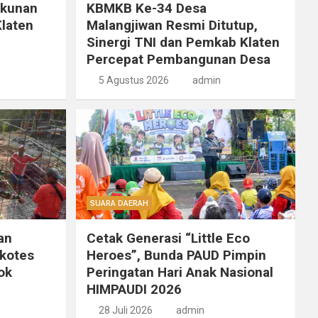
ukunan
KBMKB Ke-34 Desa
laten
Malangjiwan Resmi Ditutup,
Sinergi TNI dan Pemkab Klaten
Percepat Pembangunan Desa
5 Agustus 2026
admin
SUARA DAERAH
an
Cetak Generasi “Little Eco
ikotes
Heroes”, Bunda PAUD Pimpin
ok
Peringatan Hari Anak Nasional
HIMPAUDI 2026
28 Juli 2026
admin