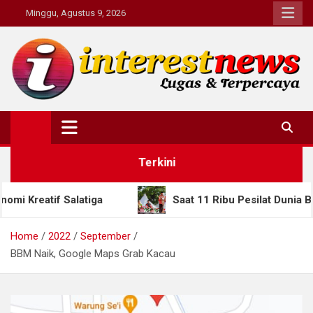
Skip
Minggu, Agustus 9, 2026
to
content
Interestnews.or.id
Terkini
iga
Saat 11 Ribu Pesilat Dunia Berkumpul di Sem
Home
2022
September
BBM Naik, Google Maps Grab Kacau