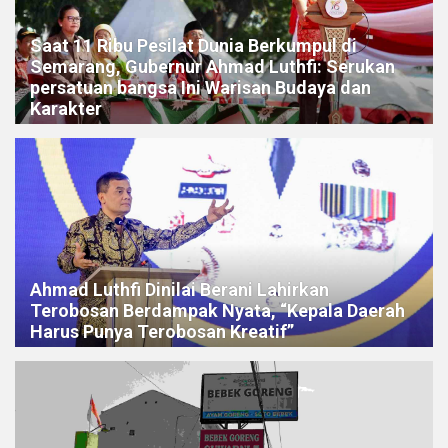
Saat 11 Ribu Pesilat Dunia Berkumpul di
Semarang, Gubernur Ahmad Luthfi: Serukan
persatuan bangsa Ini Warisan Budaya dan
Karakter
Ahmad Luthfi Dinilai Berani Lahirkan
Terobosan Berdampak Nyata, “Kepala Daerah
Harus Punya Terobosan Kreatif”