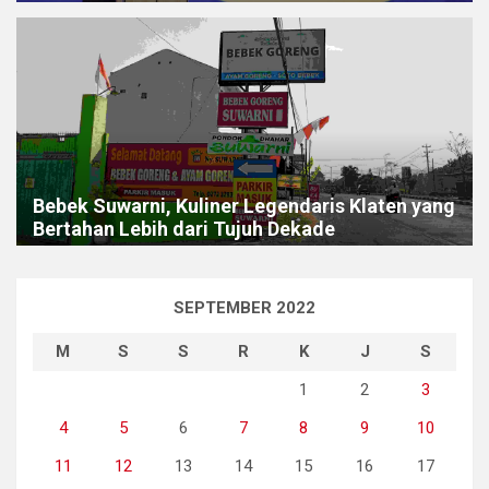
Bebek Suwarni, Kuliner Legendaris Klaten yang
Bertahan Lebih dari Tujuh Dekade
SEPTEMBER 2022
M
S
S
R
K
J
S
1
2
3
4
5
6
7
8
9
10
11
12
13
14
15
16
17