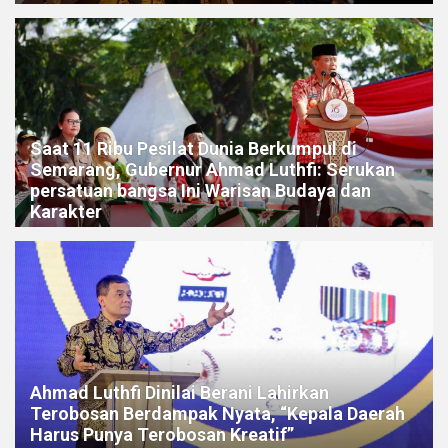
Saat 11 Ribu Pesilat Dunia Berkumpul di
Semarang, Gubernur Ahmad Luthfi: Serukan
persatuan bangsa Ini Warisan Budaya dan
Karakter
Ahmad Luthfi Dinilai Berani Lahirkan
Terobosan Berdampak Nyata, “Kepala Daerah
Harus Punya Terobosan Kreatif”