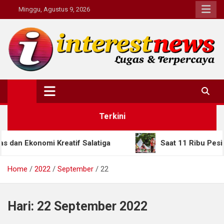
Skip
Minggu, Agustus 9, 2026
to
content
Interestnews.or.id
Terkini
konomi Kreatif Salatiga
Saat 11 Ribu Pesilat Dun
Home
2022
September
22
Hari:
22 September 2022