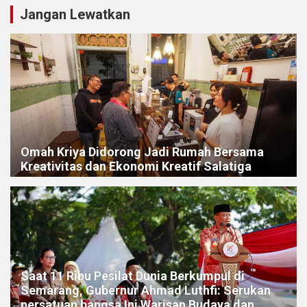
Jangan Lewatkan
Omah Kriya Didorong Jadi Rumah Bersama
Kreativitas dan Ekonomi Kreatif Salatiga
Saat 11 Ribu Pesilat Dunia Berkumpul di
Semarang, Gubernur Ahmad Luthfi: Serukan
persatuan bangsa Ini Warisan Budaya dan