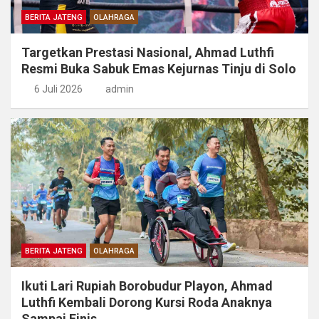
BERITA JATENG
OLAHRAGA
Targetkan Prestasi Nasional, Ahmad Luthfi
Resmi Buka Sabuk Emas Kejurnas Tinju di Solo
6 Juli 2026
admin
BERITA JATENG
OLAHRAGA
Ikuti Lari Rupiah Borobudur Playon, Ahmad
Luthfi Kembali Dorong Kursi Roda Anaknya
Sampai Finis