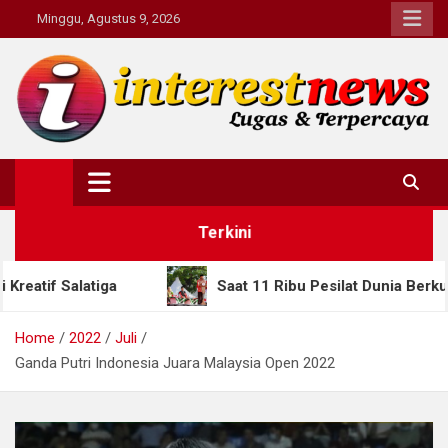
Skip
Minggu, Agustus 9, 2026
to
content
Interestnews.or.id
Terkini
Saat 11 Ribu Pesilat Dunia Berkumpul di Semaran
Home
2022
Juli
Ganda Putri Indonesia Juara Malaysia Open 2022