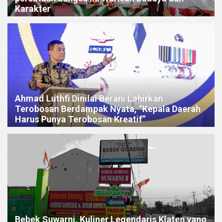
Karakter
Ahmad Luthfi Dinilai Berani Lahirkan
Terobosan Berdampak Nyata, “Kepala Daerah
Harus Punya Terobosan Kreatif”
Bebek Suwarni, Kuliner Legendaris Klaten yang