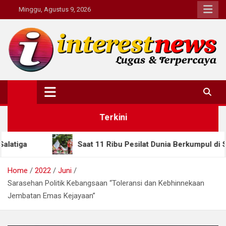
Skip
Minggu, Agustus 9, 2026
to
content
Interestnews.or.id
Terkini
Saat 11 Ribu Pesilat Dunia Berkumpul di Semarang, Gubernur
Home
2022
Juni
Sarasehan Politik Kebangsaan “Toleransi dan Kebhinnekaan
Jembatan Emas Kejayaan”