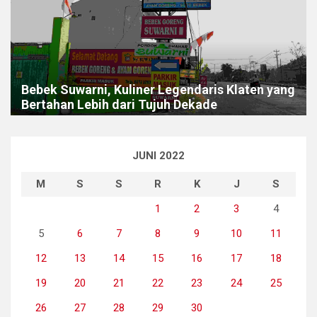
Bebek Suwarni, Kuliner Legendaris Klaten yang
Bertahan Lebih dari Tujuh Dekade
JUNI 2022
M
S
S
R
K
J
S
1
2
3
4
5
6
7
8
9
10
11
12
13
14
15
16
17
18
19
20
21
22
23
24
25
26
27
28
29
30