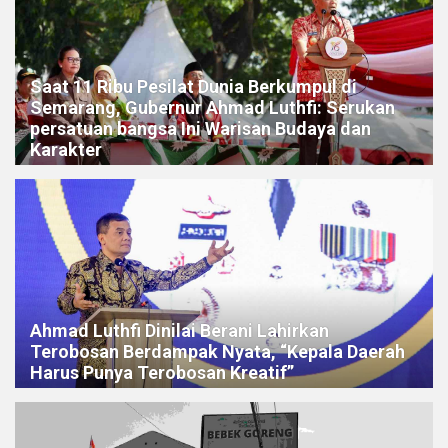
Saat 11 Ribu Pesilat Dunia Berkumpul di
Semarang, Gubernur Ahmad Luthfi: Serukan
persatuan bangsa Ini Warisan Budaya dan
Karakter
Ahmad Luthfi Dinilai Berani Lahirkan
Terobosan Berdampak Nyata, “Kepala Daerah
Harus Punya Terobosan Kreatif”