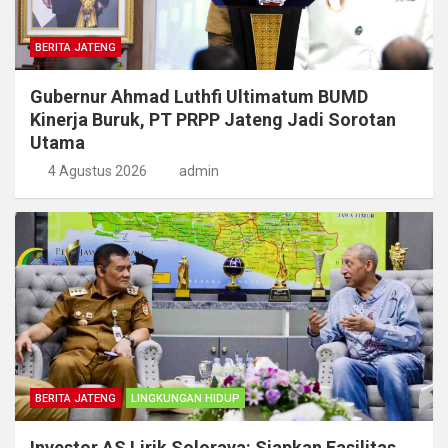
BERITA JATENG
Gubernur Ahmad Luthfi Ultimatum BUMD
Kinerja Buruk, PT PRPP Jateng Jadi Sorotan
Utama
4 Agustus 2026
admin
BERITA JATENG
LINGKUNGAN HIDUP
Investor AS Lirik Soloraya: Siapkan Fasilitas