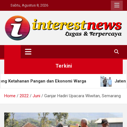
Skip
Sabtu, Agustus 8, 2026
to
content
Interestnews.or.id
Terkini
angan dan Ekonomi Warga
Jateng Bidik Investasi I
Home
2022
Juni
Ganjar Hadiri Upacara Wiwitan, Semarang